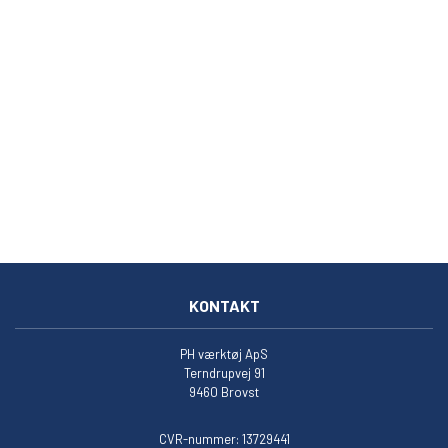
KONTAKT
PH værktøj ApS
Terndrupvej 91
9460 Brovst
CVR-nummer: 13729441