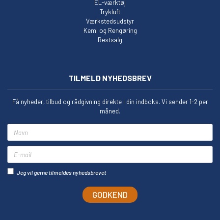
EL-værktøj
Trykluft
Værkstedsudstyr
Kemi og Rengøring
Restsalg
TILMELD NYHEDSBREV
Få nyheder, tilbud og rådgivning direkte i din indboks. Vi sender 1-2 per
måned.
Navn
E-mail
Jeg vil gerne tilmeldes nyhedsbrevet
GODKEND