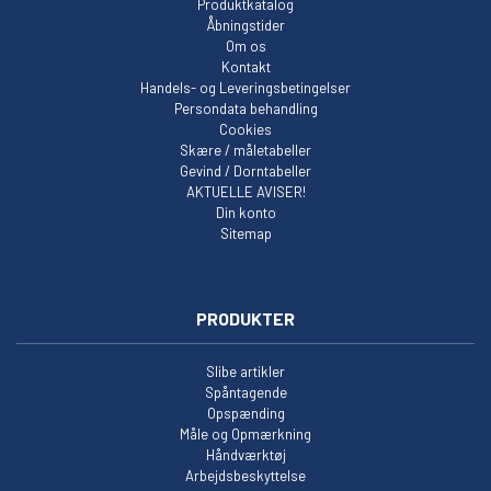
Produktkatalog
Åbningstider
Om os
Kontakt
Handels- og Leveringsbetingelser
Persondata behandling
Cookies
Skære / måletabeller
Gevind / Dorntabeller
AKTUELLE AVISER!
Din konto
Sitemap
PRODUKTER
Slibe artikler
Spåntagende
Opspænding
Måle og Opmærkning
Håndværktøj
Arbejdsbeskyttelse