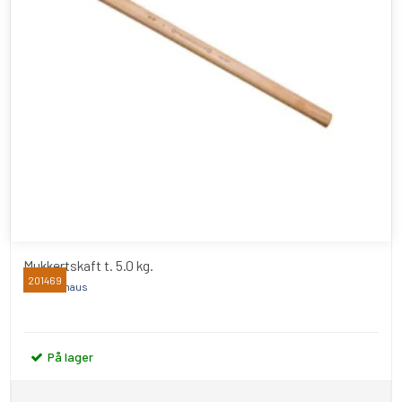
Mukkertskaft t. 5.0 kg.
201469
Peddinghaus
På lager