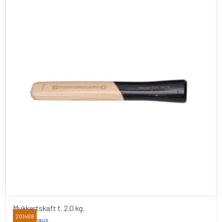
Mukkertskaft t. 2.0 kg.
201468
Peddinghaus