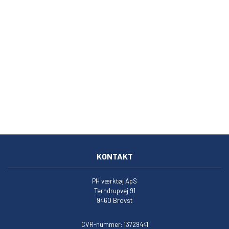
KONTAKT
PH værktøj ApS
Terndrupvej 91
9460 Brovst
CVR-nummer: 13729441