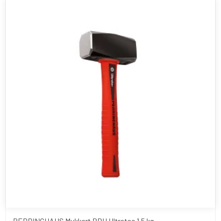
PEDDINGHAUS Mukkert PDH Ultratec 1.5 kg