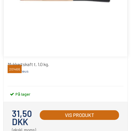
Mukkertskaft t. 1.0 kg.
201466
Peddinghaus
På lager
31,50
VIS PRODUKT
DKK
(ekskl. moms)