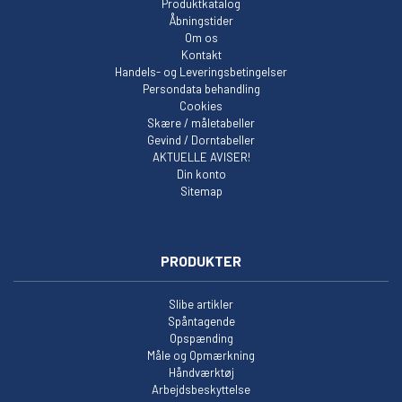
Produktkatalog
Åbningstider
Om os
Kontakt
Handels- og Leveringsbetingelser
Persondata behandling
Cookies
Skære / måletabeller
Gevind / Dorntabeller
AKTUELLE AVISER!
Din konto
Sitemap
PRODUKTER
Slibe artikler
Spåntagende
Opspænding
Måle og Opmærkning
Håndværktøj
Arbejdsbeskyttelse