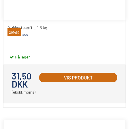
Mukkertskaft t. 1.5 kg.
201467
Peddinghaus
På lager
31,50
VIS PRODUKT
DKK
(ekskl. moms)