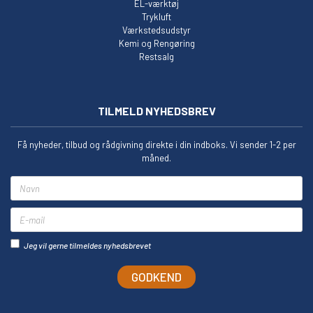
EL-værktøj
Trykluft
Værkstedsudstyr
Kemi og Rengøring
Restsalg
TILMELD NYHEDSBREV
Få nyheder, tilbud og rådgivning direkte i din indboks. Vi sender 1-2 per
måned.
Navn
E-mail
Jeg vil gerne tilmeldes nyhedsbrevet
GODKEND