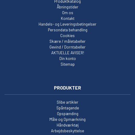
Produktkatalog
Åbningstider
Om os
Kontakt
Handels- og Leveringsbetingelser
Persondata behandling
Cookies
Skære / måletabeller
Gevind / Dorntabeller
AKTUELLE AVISER!
Din konto
Sitemap
PRODUKTER
Slibe artikler
Spåntagende
Opspænding
Måle og Opmærkning
Håndværktøj
Arbejdsbeskyttelse