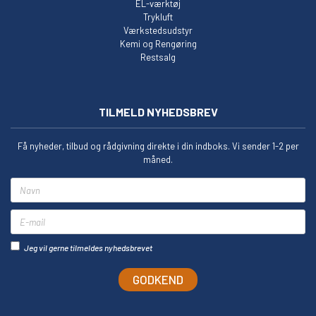
EL-værktøj
Trykluft
Værkstedsudstyr
Kemi og Rengøring
Restsalg
TILMELD NYHEDSBREV
Få nyheder, tilbud og rådgivning direkte i din indboks. Vi sender 1-2 per
måned.
Navn
E-mail
Jeg vil gerne tilmeldes nyhedsbrevet
GODKEND