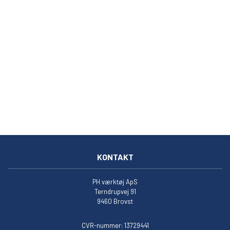
KONTAKT
PH værktøj ApS
Terndrupvej 91
9460 Brovst
CVR-nummer: 13729441