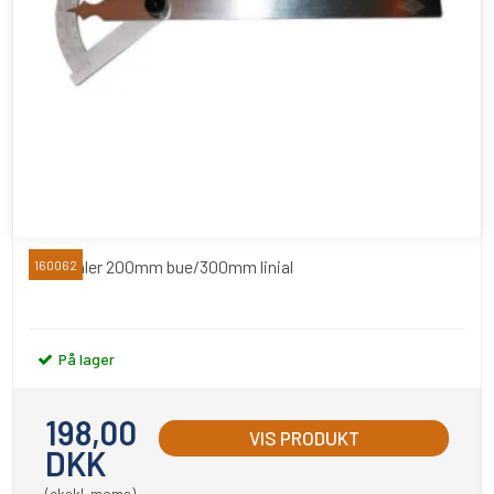
Gradmåler 200mm bue/300mm linial
160062
På lager
198,00
VIS PRODUKT
DKK
(ekskl. moms)