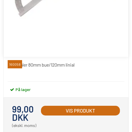
Gradmåler 80mm bue/120mm linial
160058
På lager
99,00
VIS PRODUKT
DKK
(ekskl. moms)