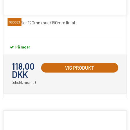
Gradmåler 120mm bue/150mm linial
160063
På lager
118,00
VIS PRODUKT
DKK
(ekskl. moms)