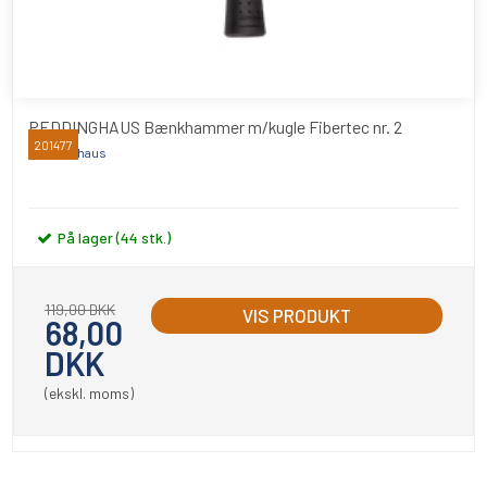
PEDDINGHAUS Bænkhammer m/kugle Fibertec nr. 2
201477
Peddinghaus
På lager (44 stk.)
119,00 DKK
VIS PRODUKT
68,00
DKK
(ekskl. moms)