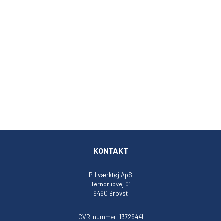
KONTAKT
PH værktøj ApS
Terndrupvej 91
9460 Brovst
CVR-nummer: 13729441