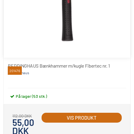
PEDDINGHAUS Bænkhammer m/kugle Fibertec nr. 1
201476
Peddinghaus
På lager (53 stk.)
112,00 DKK
VIS PRODUKT
55,00
DKK