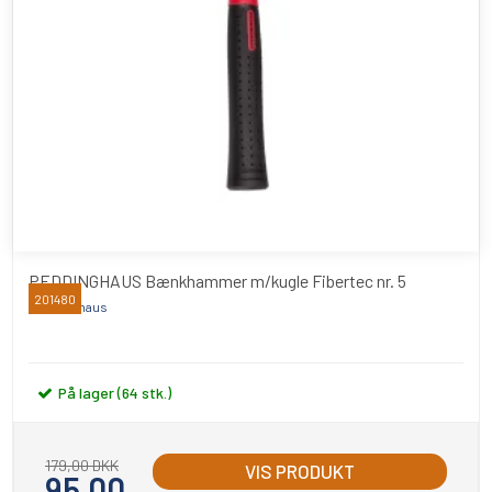
PEDDINGHAUS Bænkhammer m/kugle Fibertec nr. 5
201480
Peddinghaus
På lager (64 stk.)
179,00 DKK
VIS PRODUKT
95,00