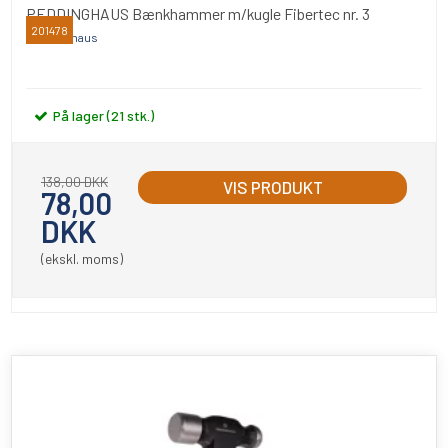
PEDDINGHAUS Bænkhammer m/kugle Fibertec nr. 3
201478
Peddinghaus
På lager (21 stk.)
138,00 DKK
VIS PRODUKT
78,00
DKK
(ekskl. moms)