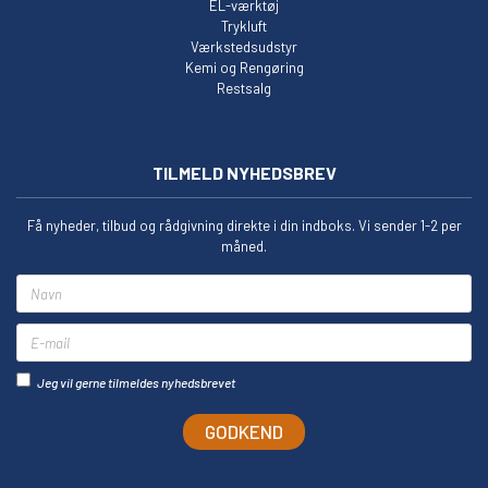
EL-værktøj
Trykluft
Værkstedsudstyr
Kemi og Rengøring
Restsalg
TILMELD NYHEDSBREV
Få nyheder, tilbud og rådgivning direkte i din indboks. Vi sender 1-2 per
måned.
Navn
E-mail
Jeg vil gerne tilmeldes nyhedsbrevet
GODKEND