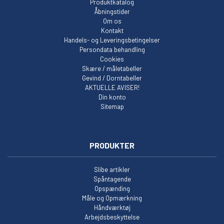
Produktkatalog
Åbningstider
Om os
Kontakt
Handels- og Leveringsbetingelser
Persondata behandling
Cookies
Skære / måletabeller
Gevind / Dorntabeller
AKTUELLE AVISER!
Din konto
Sitemap
PRODUKTER
Slibe artikler
Spåntagende
Opspænding
Måle og Opmærkning
Håndværktøj
Arbejdsbeskyttelse