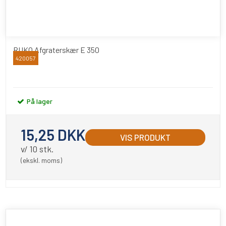
RUKO Afgraterskær E 350
420057
RUKO
På lager
15,25 DKK
VIS PRODUKT
v/ 10 stk.
(ekskl. moms)