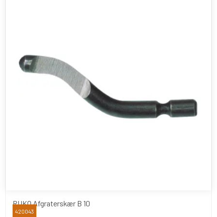
RUKO Afgraterskær B 10
420043
RUKO