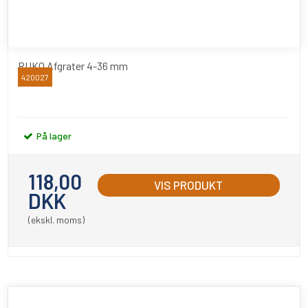
RUKO Afgrater 4-36 mm
420027
RUKO
På lager
118,00
VIS PRODUKT
DKK
(ekskl. moms)