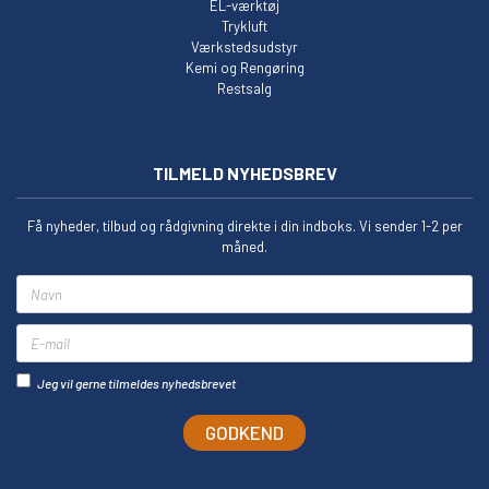
EL-værktøj
Trykluft
Værkstedsudstyr
Kemi og Rengøring
Restsalg
TILMELD NYHEDSBREV
Få nyheder, tilbud og rådgivning direkte i din indboks. Vi sender 1-2 per
måned.
Navn
E-mail
Jeg vil gerne tilmeldes nyhedsbrevet
GODKEND