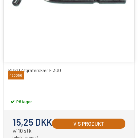
RUKO Afgraterskær E 300
420056
RUKO
På lager
15,25 DKK
VIS PRODUKT
v/ 10 stk.
(ekskl. moms)