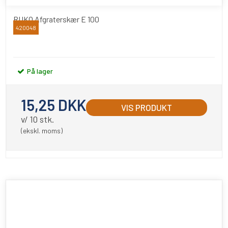
RUKO Afgraterskær E 100
420048
RUKO
På lager
15,25 DKK
VIS PRODUKT
v/ 10 stk.
(ekskl. moms)