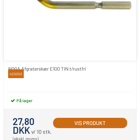
NOGA Afgraterskær E100 TIN t/rustfri
420053
NOGA
På lager
27,80
VIS PRODUKT
DKK
v/ 10 stk.
(ekskl. moms)