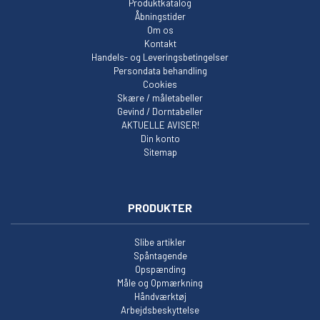
Produktkatalog
Åbningstider
Om os
Kontakt
Handels- og Leveringsbetingelser
Persondata behandling
Cookies
Skære / måletabeller
Gevind / Dorntabeller
AKTUELLE AVISER!
Din konto
Sitemap
PRODUKTER
Slibe artikler
Spåntagende
Opspænding
Måle og Opmærkning
Håndværktøj
Arbejdsbeskyttelse