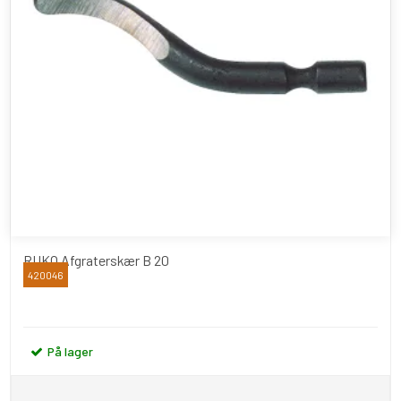
RUKO Afgraterskær B 20
420046
RUKO
På lager