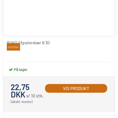
RUKO Afgraterskær B 30
420054
RUKO
På lager
22,75
VIS PRODUKT
DKK
v/ 10 stk.
(ekskl. moms)