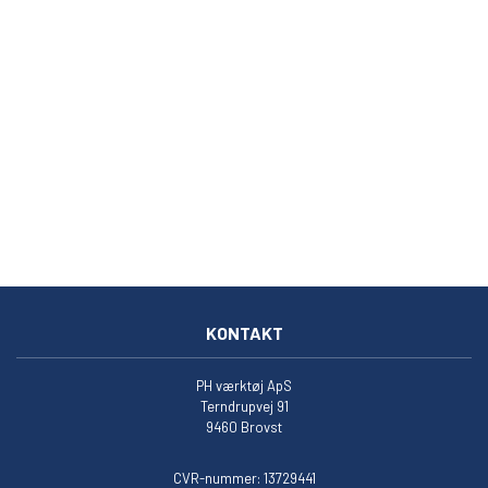
KONTAKT
PH værktøj ApS
Terndrupvej 91
9460 Brovst
CVR-nummer: 13729441