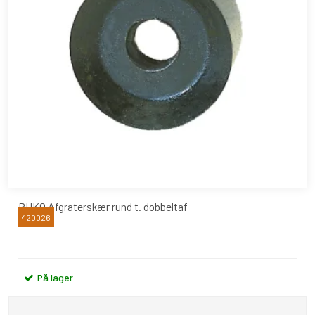
RUKO Afgraterskær rund t. dobbeltaf
420026
RUKO
På lager