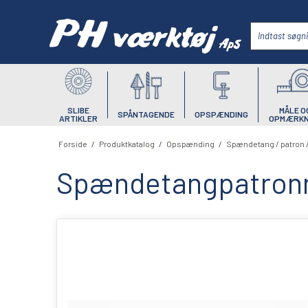
SLIBE
MÅLE O
SPÅNTAGENDE
OPSPÆNDING
ARTIKLER
OPMÆRKN
Forside
/
Produktkatalog
/
Opspænding
/
Spændetang / patron 
Spændetangpatron