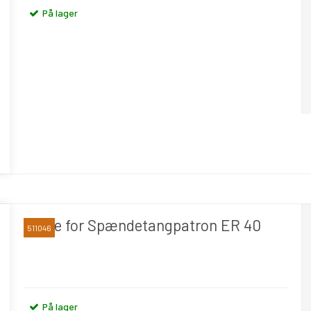
På lager
Nøgle for Spændetangpatron ER 40
511046
På lager