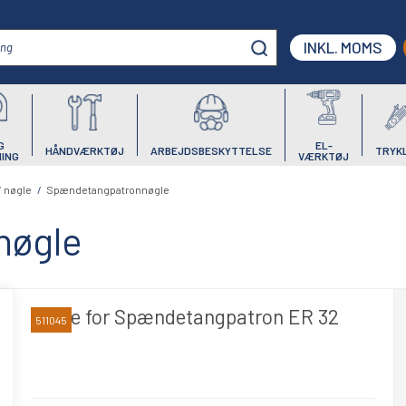
INKL. MOMS
G
EL-
HÅNDVÆRKTØJ
ARBEJDSBESKYTTELSE
TRYK
ING
VÆRKTØJ
/ nøgle
/
Spændetangpatronnøgle
nøgle
Nøgle for Spændetangpatron ER 32
511045