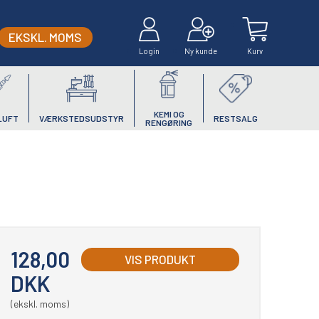
EKSKL. MOMS
Login
Ny kunde
Kurv
KEMI OG
LUFT
VÆRKSTEDSUDSTYR
RESTSALG
RENGØRING
128,00
VIS PRODUKT
DKK
(ekskl. moms)