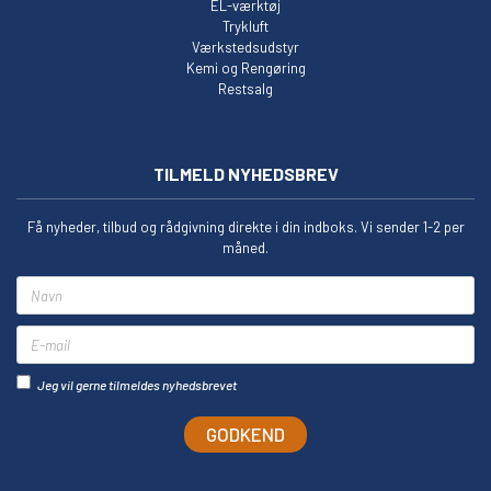
EL-værktøj
Trykluft
Værkstedsudstyr
Kemi og Rengøring
Restsalg
TILMELD NYHEDSBREV
Få nyheder, tilbud og rådgivning direkte i din indboks. Vi sender 1-2 per
måned.
Navn
E-mail
Jeg vil gerne tilmeldes nyhedsbrevet
GODKEND