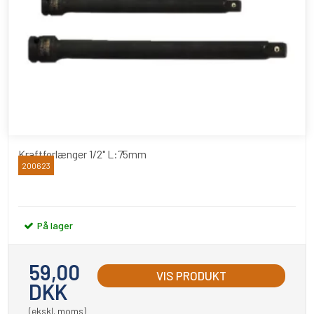
Kraftforlænger 1/2" L:75mm
200623
BATO
På lager
59,00
VIS PRODUKT
DKK
(ekskl. moms)