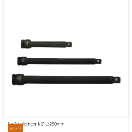
Kraftforlænger 1/2" L:250mm
200625
BATO