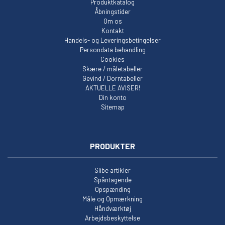
Produktkatalog
Åbningstider
Om os
Kontakt
Handels- og Leveringsbetingelser
Persondata behandling
Cookies
Skære / måletabeller
Gevind / Dorntabeller
AKTUELLE AVISER!
Din konto
Sitemap
PRODUKTER
Slibe artikler
Spåntagende
Opspænding
Måle og Opmærkning
Håndværktøj
Arbejdsbeskyttelse