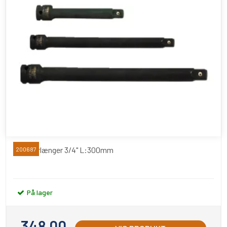
Kraftforlænger 3/4" L:300mm
200687
På lager
348,00