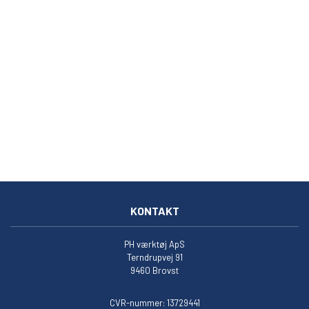
KONTAKT
PH værktøj ApS
Terndrupvej 91
9460 Brovst
CVR-nummer: 13729441