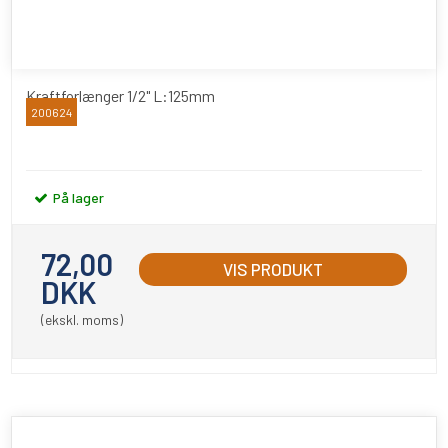
Kraftforlænger 1/2" L:125mm
200624
BATO
På lager
72,00
VIS PRODUKT
DKK
(ekskl. moms)