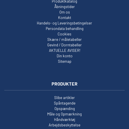
Produktkatalog
Åbningstider
Om os
Kontakt
Handels- og Leveringsbetingelser
Persondata behandling
Cookies
Skære / måletabeller
Gevind / Dorntabeller
AKTUELLE AVISER!
Din konto
Sitemap
PRODUKTER
Slibe artikler
Spåntagende
Opspænding
Måle og Opmærkning
Håndværktøj
Arbejdsbeskyttelse