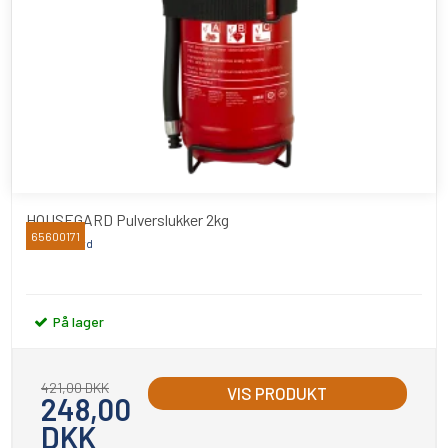
HOUSEGARD Pulverslukker 2kg
65600171
Housegaard
På lager
421,00 DKK
VIS PRODUKT
248,00
DKK