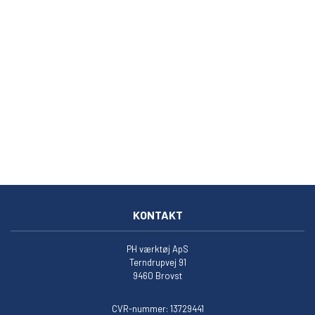
KONTAKT
PH værktøj ApS
Terndrupvej 91
9460 Brovst
CVR-nummer: 13729441