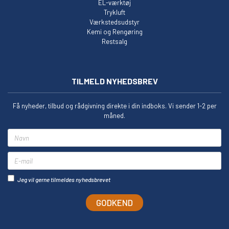
EL-værktøj
Trykluft
Værkstedsudstyr
Kemi og Rengøring
Restsalg
TILMELD NYHEDSBREV
Få nyheder, tilbud og rådgivning direkte i din indboks. Vi sender 1-2 per
måned.
Navn
E-mail
Jeg vil gerne tilmeldes nyhedsbrevet
GODKEND