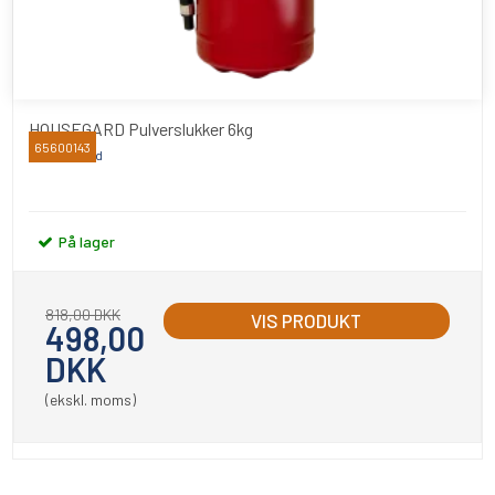
HOUSEGARD Pulverslukker 6kg
65600143
Housegaard
På lager
818,00 DKK
VIS PRODUKT
498,00
DKK
(ekskl. moms)