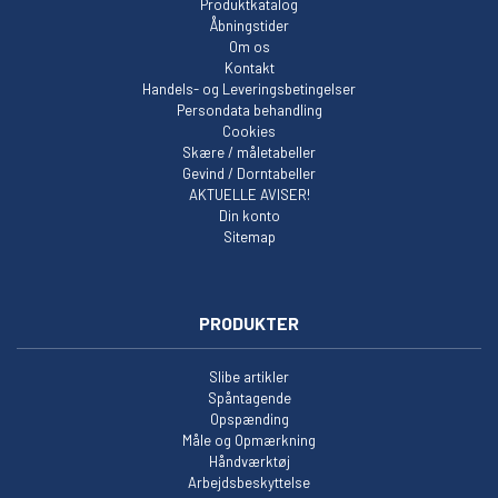
Produktkatalog
Åbningstider
Om os
Kontakt
Handels- og Leveringsbetingelser
Persondata behandling
Cookies
Skære / måletabeller
Gevind / Dorntabeller
AKTUELLE AVISER!
Din konto
Sitemap
PRODUKTER
Slibe artikler
Spåntagende
Opspænding
Måle og Opmærkning
Håndværktøj
Arbejdsbeskyttelse