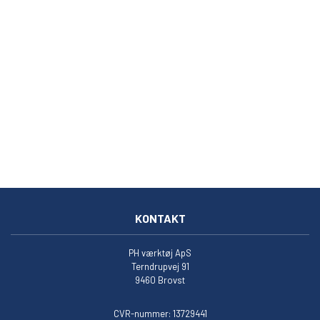
KONTAKT
PH værktøj ApS
Terndrupvej 91
9460 Brovst
CVR-nummer: 13729441