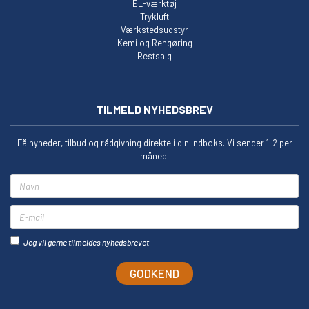
EL-værktøj
Trykluft
Værkstedsudstyr
Kemi og Rengøring
Restsalg
TILMELD NYHEDSBREV
Få nyheder, tilbud og rådgivning direkte i din indboks. Vi sender 1-2 per
måned.
Navn
E-mail
Jeg vil gerne tilmeldes nyhedsbrevet
GODKEND