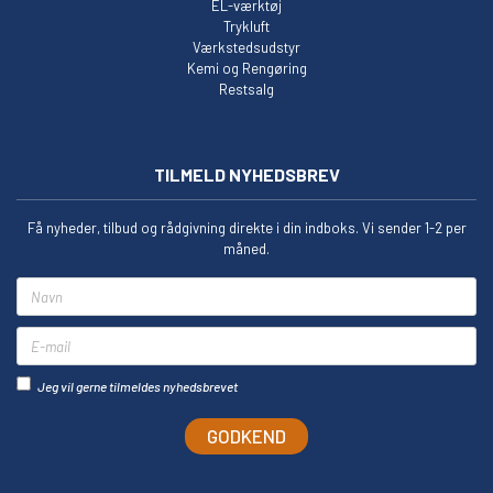
EL-værktøj
Trykluft
Værkstedsudstyr
Kemi og Rengøring
Restsalg
TILMELD NYHEDSBREV
Få nyheder, tilbud og rådgivning direkte i din indboks. Vi sender 1-2 per
måned.
Navn
E-mail
Jeg vil gerne tilmeldes nyhedsbrevet
GODKEND