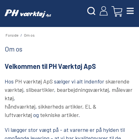
Forside
/
Om os
Om os
Velkommen til PH Værktøj ApS
Hos
PH værktøj ApS
sælger vi alt indenfor
skærende
værktøj
,
slibeartikler
,
bearbejdningsværktøj
,
målevær
ktøj
,
håndværktøj
,
sikkerheds artikler,
EL &
luftværktøj
og
tekniske artikler
.
Vi lægger stor vægt på - at varerne er på hylden til
omgående levering - at vi har kvalitetsvarer til de