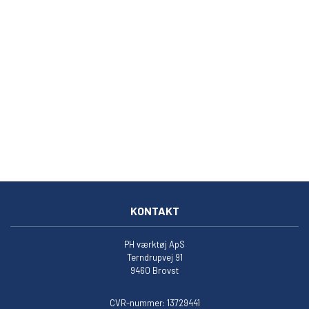
KONTAKT
PH værktøj ApS
Terndrupvej 91
9460 Brovst
CVR-nummer: 13729441