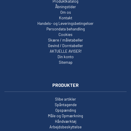
Produktkatalog
Åbningstider
Om os
Kontakt
Handels- og Leveringsbetingelser
Persondata behandling
Cookies
Skære / måletabeller
Gevind / Dorntabeller
AKTUELLE AVISER!
Din konto
Sitemap
PRODUKTER
Slibe artikler
Spåntagende
Opspænding
Måle og Opmærkning
Håndværktøj
Arbejdsbeskyttelse