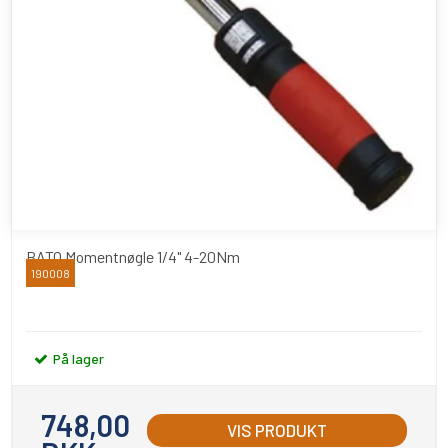
BATO Momentnøgle 1/4" 4-20Nm
190008
BATO
På lager
748,00
VIS PRODUKT