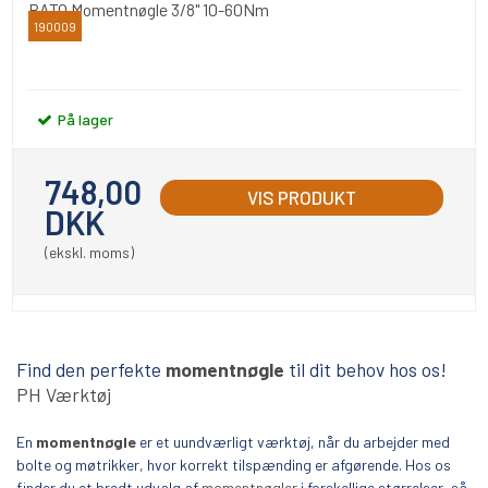
BATO Momentnøgle 3/8" 10-60Nm
190009
BATO
På lager
748,00
VIS PRODUKT
DKK
(ekskl. moms)
Find den perfekte
momentnøgle
til dit behov hos os!
PH Værktøj
En
momentnøgle
er et uundværligt værktøj, når du arbejder med
bolte og møtrikker, hvor korrekt tilspænding er afgørende. Hos os
finder du et bredt udvalg af
momentnøgler
i forskellige størrelser, så