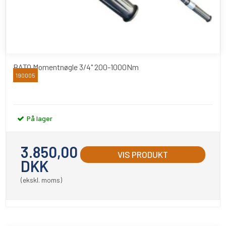
BATO Momentnøgle 3/4" 200-1000Nm
190005
BATO
På lager
3.850,00
VIS PRODUKT
DKK
(ekskl. moms)