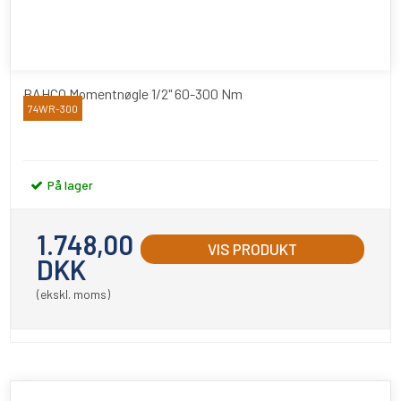
BAHCO Momentnøgle 1/2" 60-300 Nm
74WR-300
Bahco
På lager
1.748,00
VIS PRODUKT
DKK
(ekskl. moms)