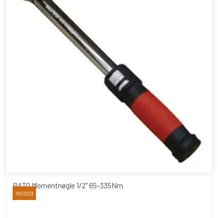
BATO Momentnøgle 1/2" 65-335Nm
190003
BATO