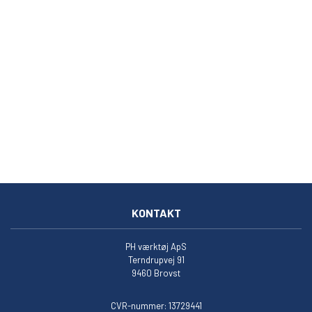
KONTAKT
PH værktøj ApS
Terndrupvej 91
9460 Brovst
CVR-nummer: 13729441