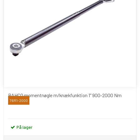
BAHCO momentnøgle m/knækfunktion 1" 900-2000 Nm
76R1-2000
Bahco
På lager