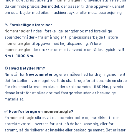
du kan finde præcis den model, der passer til dine opgaver – uanset
om du arbejder med biler, maskiner, cykler eller metalbearbejdning.
🔧
Forskellige størrelser
Momentnøgler
findes i forskellige længder og med forskellige
spændeområder – fra små nøgler til præcisionsarbejde til store
momentnøgler
til opgaver med høj tilspænding. Vi fører
momentnøgler
, der dækker de mest anvendte områder, typisk fra
5
Nm
til
1000 Nm
.
⚙️
Hvad betyder Nm?
Nm står for
Newtonmeter
og er en måleenhed for drejningsmoment.
Det fortæller, hvor meget kraft du skal bruge for at spænde en skrue.
For eksempel kræver en skrue, der skal spændes til 50 Nm, præcis
denne kraft for at sikre optimal fastgørelse uden at beskadige
materialet.
✅
Hvorfor bruge en
momentnøgle
?
En
momentnøgle
sikrer, at du spænder bolte og møtrikker til den
korrekte værdi – hverken for løst, så de kan løsne sig, eller for
stramt, så de risikerer at knække eller beskadige emnet. Det er især