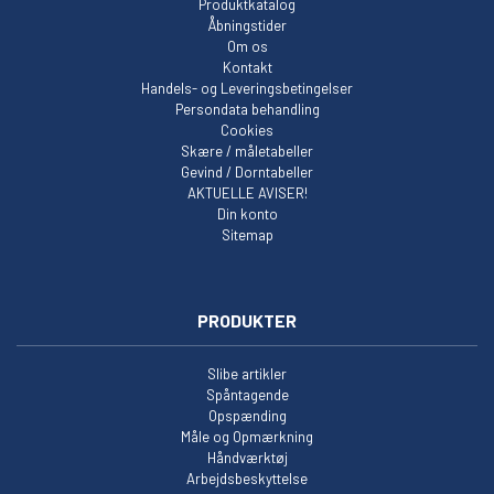
Produktkatalog
Åbningstider
Om os
Kontakt
Handels- og Leveringsbetingelser
Persondata behandling
Cookies
Skære / måletabeller
Gevind / Dorntabeller
AKTUELLE AVISER!
Din konto
Sitemap
PRODUKTER
Slibe artikler
Spåntagende
Opspænding
Måle og Opmærkning
Håndværktøj
Arbejdsbeskyttelse