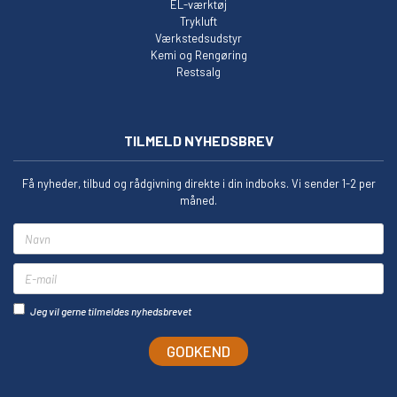
EL-værktøj
Trykluft
Værkstedsudstyr
Kemi og Rengøring
Restsalg
TILMELD NYHEDSBREV
Få nyheder, tilbud og rådgivning direkte i din indboks. Vi sender 1-2 per
måned.
Navn
E-mail
Jeg vil gerne tilmeldes nyhedsbrevet
GODKEND