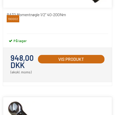
BATO Momentnøgle 1/2" 40-200Nm
190002
BATO
På lager
948,00
VIS PRODUKT
DKK
(ekskl. moms)