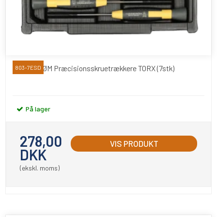
LINDSTRØM Præcisionsskruetrækkere TORX (7stk)
803-7ESD
På lager
278,00
VIS PRODUKT
DKK
(ekskl. moms)