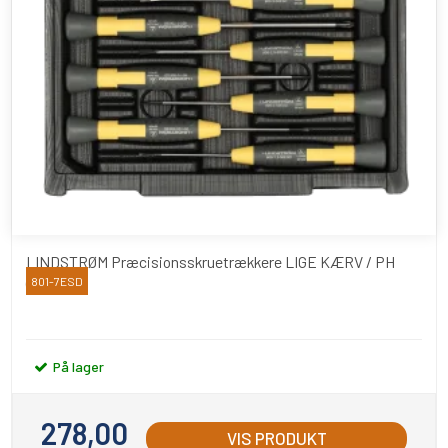
LINDSTRØM Præcisionsskruetrækkere LIGE KÆRV / PH
(7stk)
801-7ESD
På lager
278,00
VIS PRODUKT