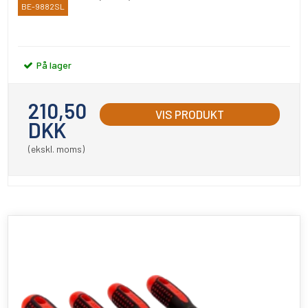
BE-9882SL
Bahco
På lager
210,50
VIS PRODUKT
DKK
(ekskl. moms)