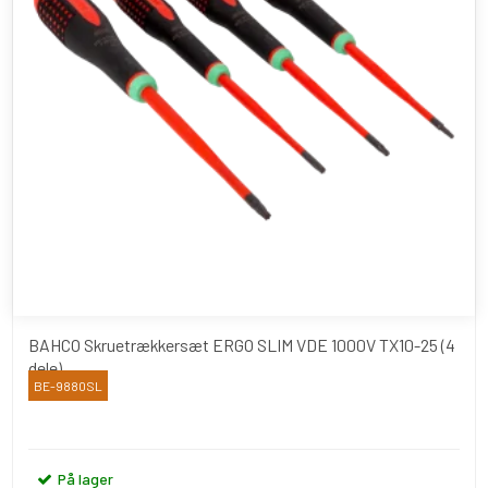
BAHCO Skruetrækkersæt ERGO SLIM VDE 1000V TX10-25 (4
dele)
BE-9880SL
Bahco
På lager