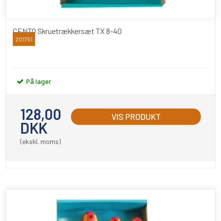
CENTO Skruetrækkersæt TX 8-40
201751
CENTO
På lager
128,00
VIS PRODUKT
DKK
(ekskl. moms)