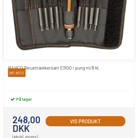
BAHCO Skruetrækkersæt ERGO i pung m/8 kl.
BE-8572
Bahco
På lager
248,00
VIS PRODUKT
DKK
(ekskl. moms)