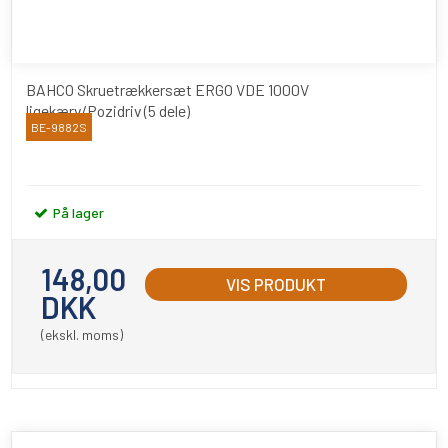
BAHCO Skruetrækkersæt ERGO VDE 1000V
ligekærv/Pozidriv (5 dele)
BE-9882S
Bahco
På lager
148,00
VIS PRODUKT
DKK
(ekskl. moms)