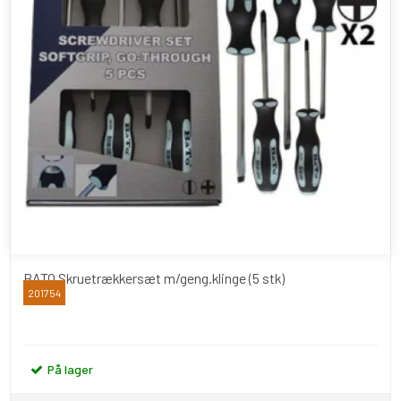
BATO Skruetrækkersæt m/geng.klinge (5 stk)
201754
BATO
På lager