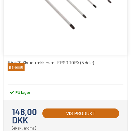
BAHCO Skruetrækkersæt ERGO TORX (5 dele)
BE-9885
Bahco
På lager
148,00
VIS PRODUKT
DKK
(ekskl. moms)