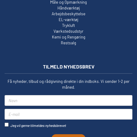
Måle og Opmærkning
Håndværktøj
Arbejdsbeskyttelse
EL-værktøj
Trykluft
Værkstedsudstyr
Kemi og Rengøring
Restsalg
TILMELD NYHEDSBREV
Få nyheder, tilbud og rådgivning direkte i din indboks. Vi sender 1-2 per
måned.
Navn
E-mail
Jeg vil gerne tilmeldes nyhedsbrevet