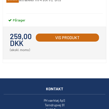
På lager
259,00
VIS PRODUKT
DKK
(ekskl. moms)
KONTAKT
PH værktøj ApS
Terndrupvej 91