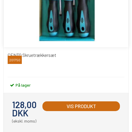
CENTO Skruetrækkersæt
201750
CENTO
På lager
128,00
VIS PRODUKT
DKK
(ekskl. moms)