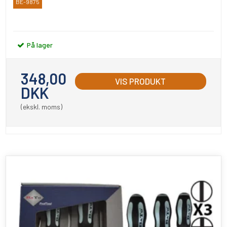
BE-9875
Bahco
På lager
348,00
VIS PRODUKT
DKK
(ekskl. moms)