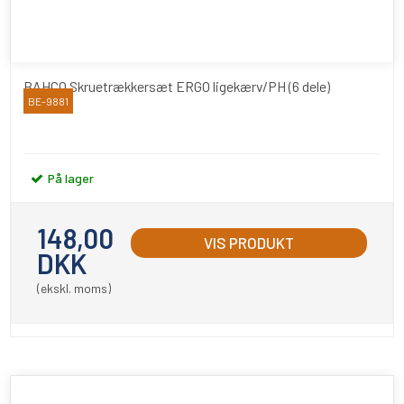
BAHCO Skruetrækkersæt ERGO ligekærv/PH (6 dele)
BE-9881
Bahco
På lager
148,00
VIS PRODUKT
DKK
(ekskl. moms)