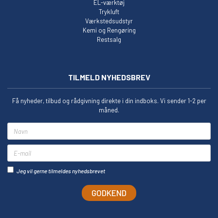
EL-værktøj
Trykluft
Værkstedsudstyr
Kemi og Rengøring
Restsalg
TILMELD NYHEDSBREV
Få nyheder, tilbud og rådgivning direkte i din indboks. Vi sender 1-2 per
måned.
Navn
E-mail
Jeg vil gerne tilmeldes nyhedsbrevet
GODKEND