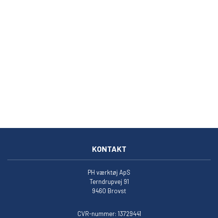
KONTAKT
PH værktøj ApS
Terndrupvej 91
9460 Brovst
CVR-nummer: 13729441