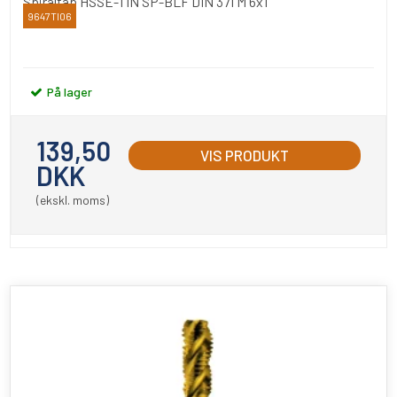
Spiraltap HSSE-TIN SP-BLF DIN 371 M 6x1
9647TI06
YAMAWA
På lager
139,50
VIS PRODUKT
DKK
(ekskl. moms)