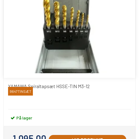
YAMAWA Spiraltapsæt HSSE-TIN M3-12
9647TINSÆT
YAMAWA
På lager
1.095,00