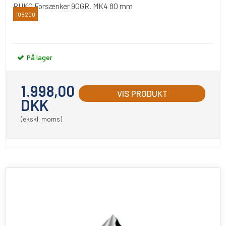
RUKO Forsænker 90GR. MK4 80 mm
108200
RUKO
På lager
1.998,00
VIS PRODUKT
DKK
(ekskl. moms)