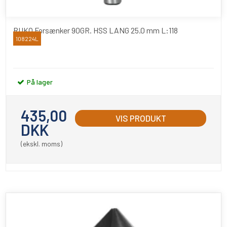
RUKO Forsænker 90GR. HSS LANG 25.0 mm L:118
108224L
RUKO
På lager
435,00
VIS PRODUKT
DKK
(ekskl. moms)