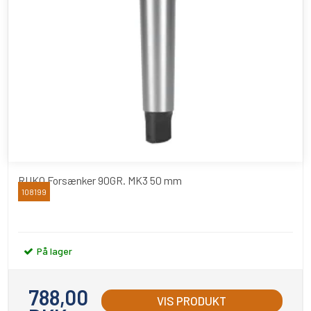
RUKO Forsænker 90GR. MK3 50 mm
108199
RUKO
På lager
788,00
VIS PRODUKT