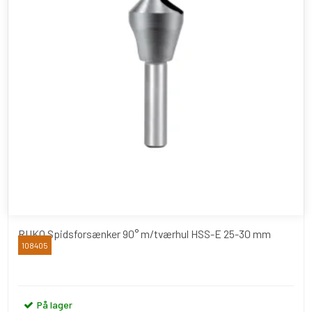
RUKO Spidsforsænker 90° m/tværhul HSS-E 25-30 mm
108405
RUKO
På lager