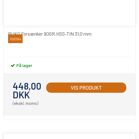
RUKO Forsænker 90GR.HSS-TIN 31.0 mm
108364
RUKO
På lager
448,00
VIS PRODUKT
DKK
(ekskl. moms)