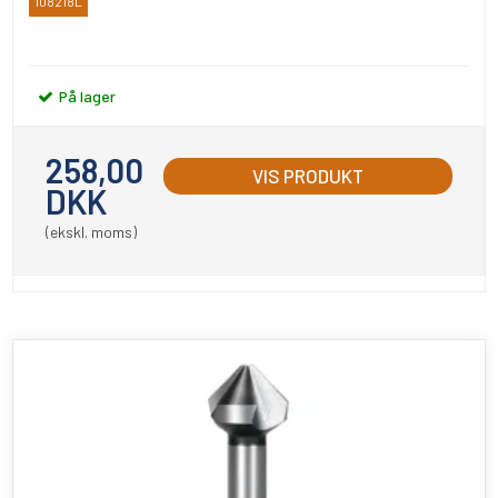
108218L
RUKO
På lager
258,00
VIS PRODUKT
DKK
(ekskl. moms)