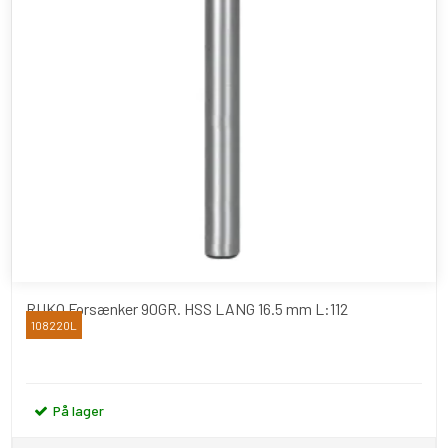
RUKO Forsænker 90GR. HSS LANG 16.5 mm L:112
108220L
RUKO
På lager