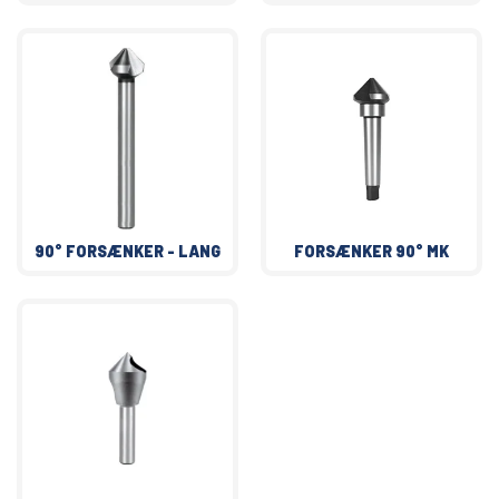
90° FORSÆNKER - LANG
FORSÆNKER 90° MK