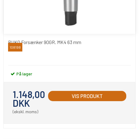
RUKO Forsænker 90GR. MK4 63 mm
108198
RUKO
På lager
1.148,00
VIS PRODUKT
DKK
(ekskl. moms)