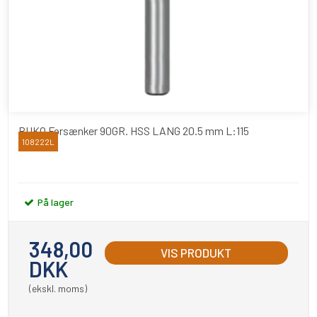
RUKO Forsænker 90GR. HSS LANG 20.5 mm L:115
108222L
RUKO
På lager
348,00
VIS PRODUKT
DKK
(ekskl. moms)