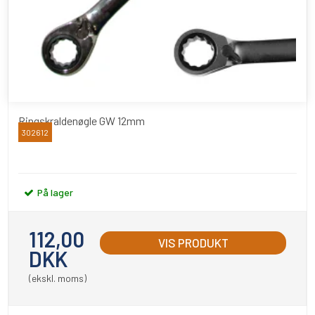
Ringskraldenøgle GW 12mm
302612
BATO
På lager
112,00
VIS PRODUKT
DKK
(ekskl. moms)