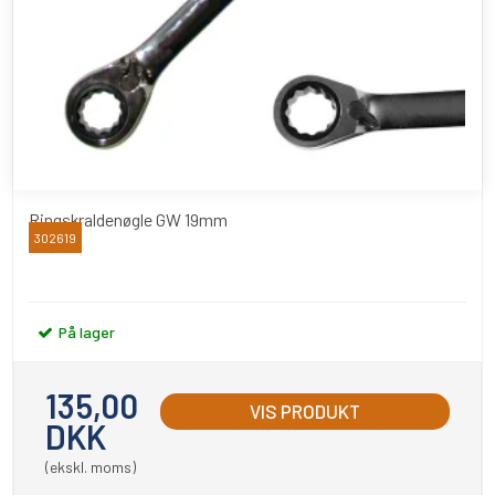
Ringskraldenøgle GW 19mm
302619
BATO
På lager
135,00
VIS PRODUKT
DKK
(ekskl. moms)