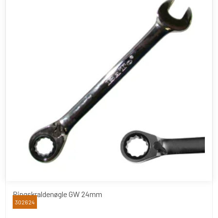
Ringskraldenøgle GW 24mm
302624
BATO