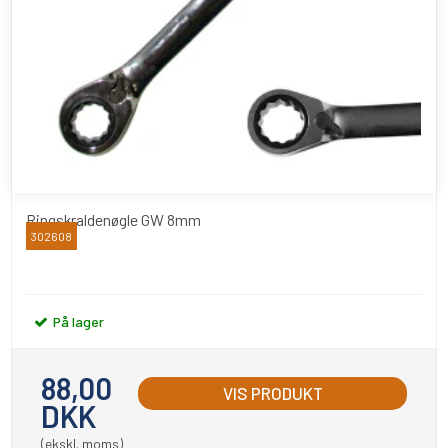
Ringskraldenøgle GW 8mm
302608
BATO
På lager
88,00
VIS PRODUKT
DKK
(ekskl. moms)