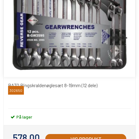
BATO Ringskraldenøglesæt 8-19mm (12 dele)
302650
BATO
På lager
578,00