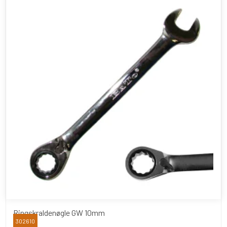
Ringskraldenøgle GW 10mm
302610
BATO