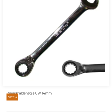
Ringskraldenøgle GW 14mm
302614
BATO