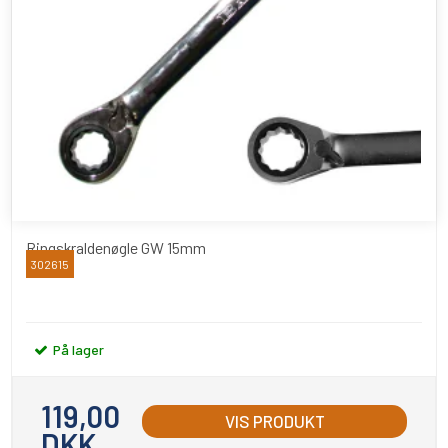
Ringskraldenøgle GW 15mm
302615
BATO
På lager
119,00
VIS PRODUKT
DKK