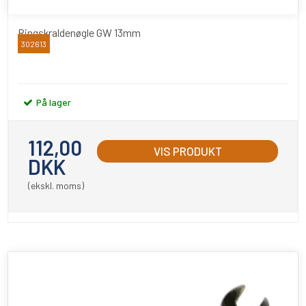
Ringskraldenøgle GW 13mm
302613
BATO
På lager
112,00
VIS PRODUKT
DKK
(ekskl. moms)