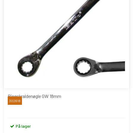
Ringskraldenøgle GW 18mm
302618
BATO
På lager