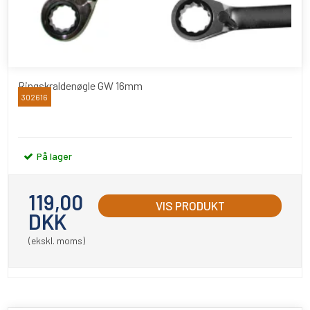
Ringskraldenøgle GW 16mm
302616
BATO
På lager
119,00
VIS PRODUKT
DKK
(ekskl. moms)