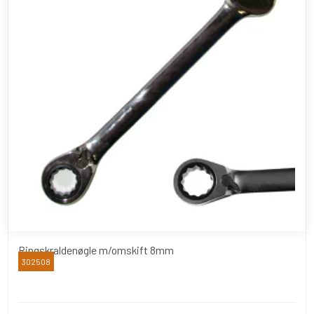
Ringskraldenøgle m/omskift 8mm
302508
CENTO