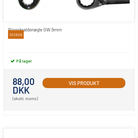
Ringskraldenøgle GW 9mm
302609
BATO
På lager
88,00
VIS PRODUKT
DKK
(ekskl. moms)