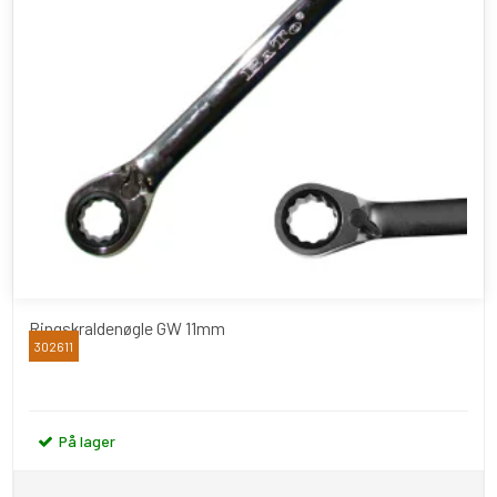
Ringskraldenøgle GW 11mm
302611
BATO
På lager