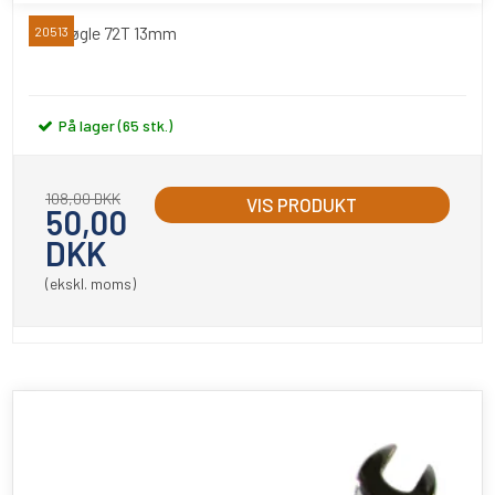
Gearnøgle 72T 13mm
20513
På lager (65 stk.)
108,00 DKK
VIS PRODUKT
50,00
DKK
(ekskl. moms)