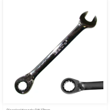
Ringskraldenøgle GW 17mm