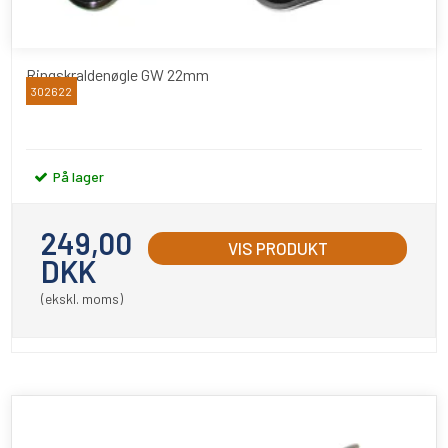
Ringskraldenøgle GW 22mm
302622
BATO
På lager
249,00
VIS PRODUKT
DKK
(ekskl. moms)