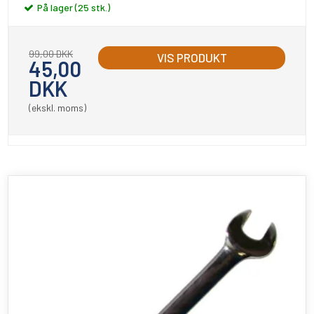
På lager (25 stk.)
99,00 DKK
VIS PRODUKT
45,00
DKK
(ekskl. moms)