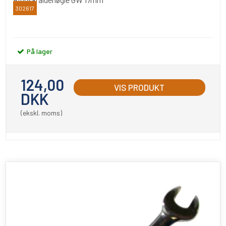
302617
BATO
På lager
124,00
VIS PRODUKT
DKK
(ekskl. moms)