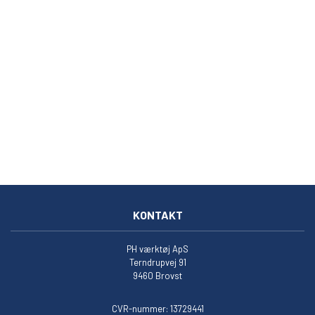
KONTAKT
PH værktøj ApS
Terndrupvej 91
9460 Brovst
CVR-nummer: 13729441