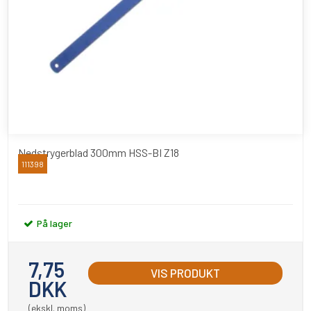
Nedstrygerblad 300mm HSS-BI Z18
111398
Junior
På lager
7,75
VIS PRODUKT
DKK
(ekskl. moms)