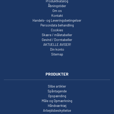
Produktkatalog
Åbningstider
Om os
Kontakt
Handels- og Leveringsbetingelser
Persondata behandling
Cookies
Skære / måletabeller
Gevind / Dorntabeller
AKTUELLE AVISER!
Din konto
Sitemap
PRODUKTER
Slibe artikler
Spåntagende
Opspænding
Måle og Opmærkning
Håndværktøj
Arbejdsbeskyttelse