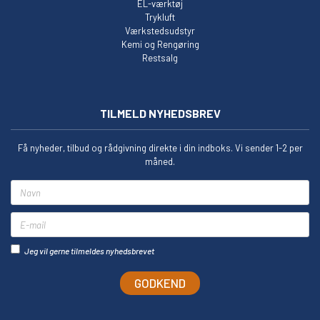
EL-værktøj
Trykluft
Værkstedsudstyr
Kemi og Rengøring
Restsalg
TILMELD NYHEDSBREV
Få nyheder, tilbud og rådgivning direkte i din indboks. Vi sender 1-2 per
måned.
Navn
E-mail
Jeg vil gerne tilmeldes nyhedsbrevet
GODKEND