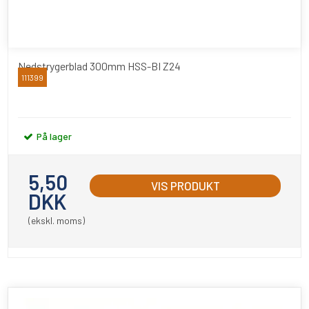
Nedstrygerblad 300mm HSS-BI Z24
111399
Junior
På lager
5,50
VIS PRODUKT
DKK
(ekskl. moms)