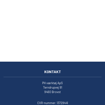
KONTAKT
PH værktøj ApS
Terndrupvej 91
9460 Brovst
CVR-nummer: 13729441