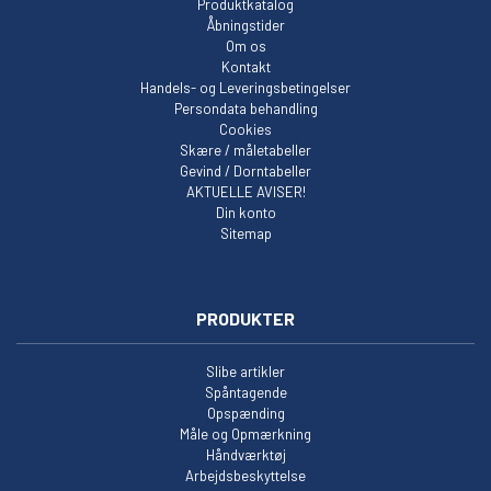
Produktkatalog
Åbningstider
Om os
Kontakt
Handels- og Leveringsbetingelser
Persondata behandling
Cookies
Skære / måletabeller
Gevind / Dorntabeller
AKTUELLE AVISER!
Din konto
Sitemap
PRODUKTER
Slibe artikler
Spåntagende
Opspænding
Måle og Opmærkning
Håndværktøj
Arbejdsbeskyttelse