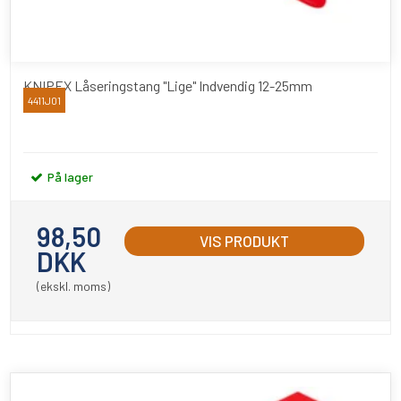
KNIPEX Låseringstang "Lige" Indvendig 12-25mm
4411J01
Knipex
På lager
98,50
VIS PRODUKT
DKK
(ekskl. moms)