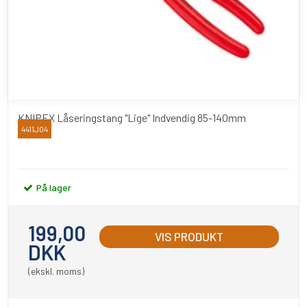
KNIPEX Låseringstang "Lige" Indvendig 85-140mm
4411J04
Knipex
På lager
199,00
VIS PRODUKT
DKK
(ekskl. moms)