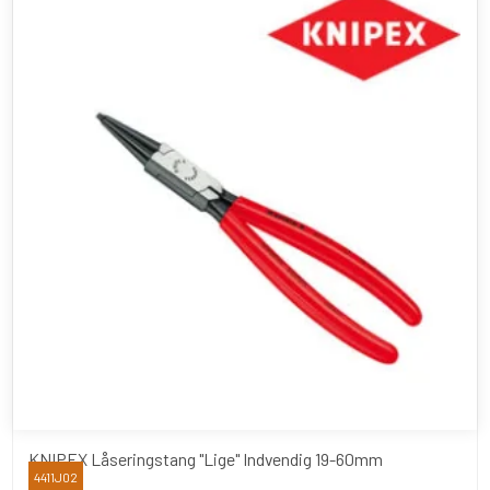
KNIPEX Låseringstang "Lige" Indvendig 19-60mm
4411J02
Knipex