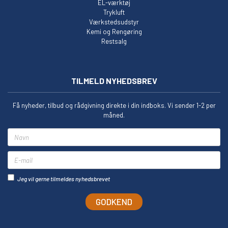
EL-værktøj
Trykluft
Værkstedsudstyr
Kemi og Rengøring
Restsalg
TILMELD NYHEDSBREV
Få nyheder, tilbud og rådgivning direkte i din indboks. Vi sender 1-2 per
måned.
Navn
E-mail
Jeg vil gerne tilmeldes nyhedsbrevet
GODKEND