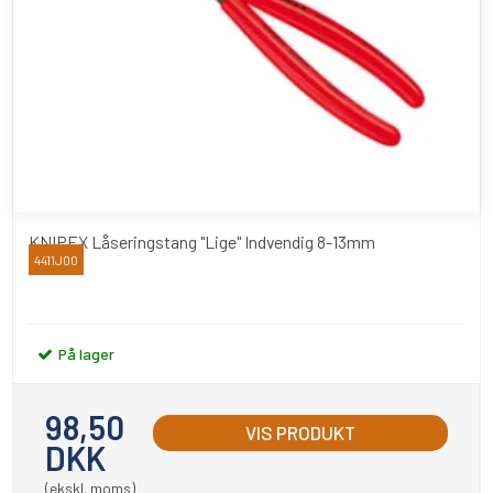
KNIPEX Låseringstang "Lige" Indvendig 8-13mm
4411J00
Knipex
På lager
98,50
VIS PRODUKT
DKK
(ekskl. moms)