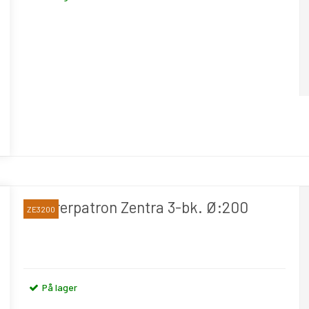
Centrerpatron Zentra 3-bk. Ø:200
ZE3200
På lager