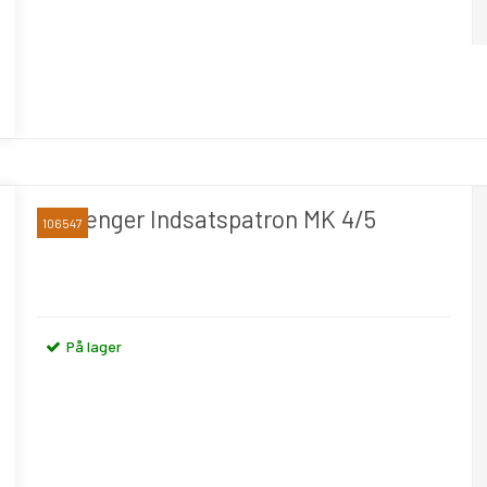
Forlænger Indsatspatron MK 4/5
106547
På lager