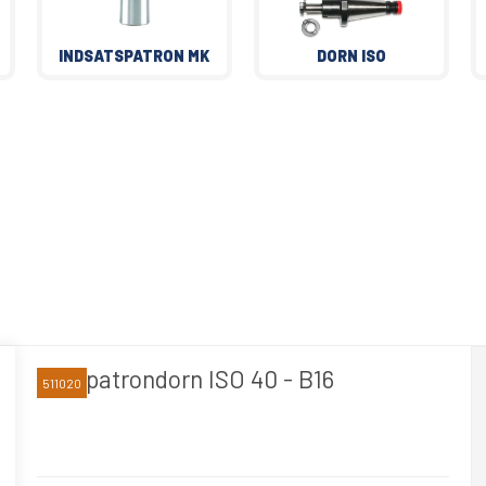
INDSATSPATRON MK
DORN ISO
Borepatrondorn ISO 40 - B16
511020