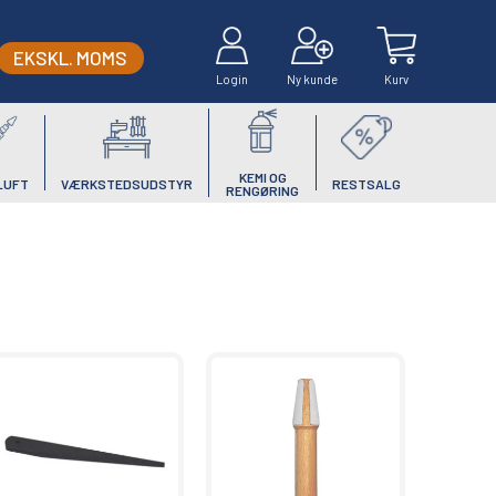
EKSKL. MOMS
Login
Ny kunde
Kurv
KEMI OG
LUFT
VÆRKSTEDSUDSTYR
RESTSALG
RENGØRING