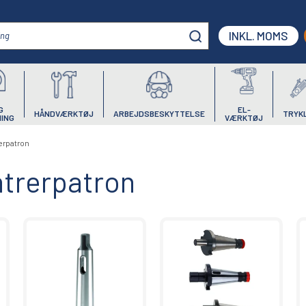
INKL. MOMS
G
EL-
HÅNDVÆRKTØJ
ARBEJDSBESKYTTELSE
TRYK
ING
VÆRKTØJ
erpatron
ntrerpatron