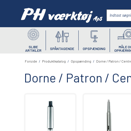
SLIBE
MÅLE O
SPÅNTAGENDE
OPSPÆNDING
ARTIKLER
OPMÆRKN
Forside
/
Produktkatalog
/
Opspænding
/
Dorne / Patron / Centr
Dorne / Patron / Ce