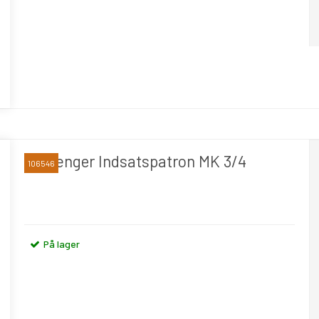
Forlænger Indsatspatron MK 3/4
106546
På lager