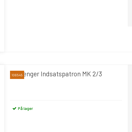
Forlænger Indsatspatron MK 2/3
106545
På lager