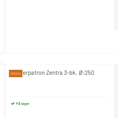
Centrerpatron Zentra 3-bk. Ø:250
ZE3250
På lager