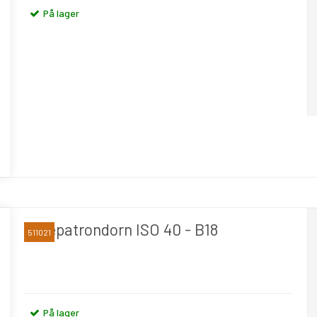
På lager
Borepatrondorn ISO 40 - B18
511021
På lager