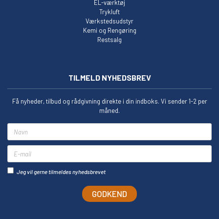
EL-værktøj
Trykluft
Værkstedsudstyr
Kemi og Rengøring
Restsalg
TILMELD NYHEDSBREV
Få nyheder, tilbud og rådgivning direkte i din indboks. Vi sender 1-2 per
måned.
Navn
E-mail
Jeg vil gerne tilmeldes nyhedsbrevet
GODKEND