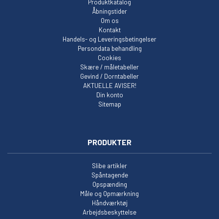
Produktkatalog
Åbningstider
Om os
Kontakt
Handels- og Leveringsbetingelser
Persondata behandling
Cookies
Skære / måletabeller
Gevind / Dorntabeller
AKTUELLE AVISER!
Din konto
Sitemap
PRODUKTER
Slibe artikler
Spåntagende
Opspænding
Måle og Opmærkning
Håndværktøj
Arbejdsbeskyttelse