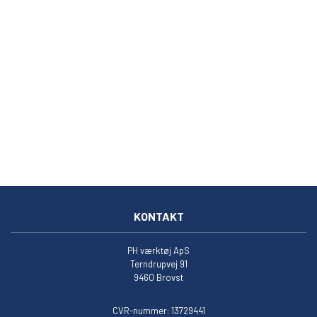
KONTAKT
PH værktøj ApS
Terndrupvej 91
9460 Brovst
CVR-nummer: 13729441