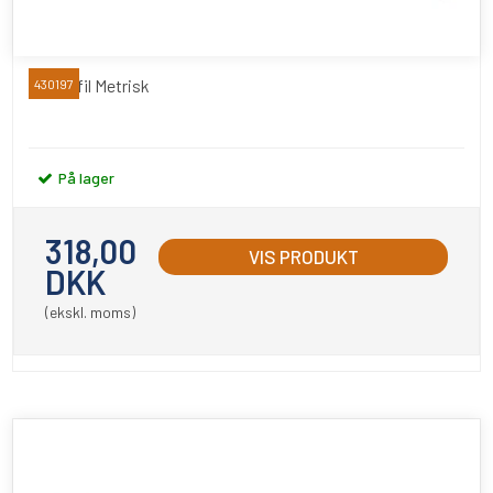
Gevindfil Metrisk
430197
På lager
318,00
VIS PRODUKT
DKK
(ekskl. moms)