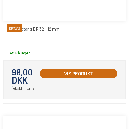
Spændetang ER 32 - 12 mm
ER3212
På lager
98,00
VIS PRODUKT
DKK
(ekskl. moms)