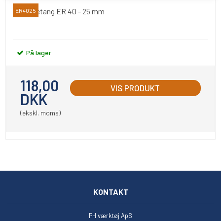
Spændetang ER 40 - 25 mm
ER4025
På lager
118,00
VIS PRODUKT
DKK
(ekskl. moms)
KONTAKT
PH værktøj ApS