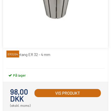
Spændetang ER 32 - 4 mm
ER3204
På lager
98,00
VIS PRODUKT
DKK
(ekskl. moms)