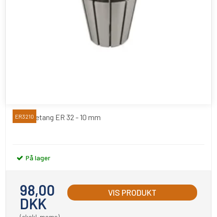
Spændetang ER 32 - 10 mm
ER3210
På lager
98,00
VIS PRODUKT
DKK
(ekskl. moms)