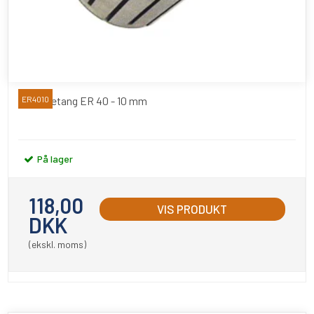
Spændetang ER 40 - 10 mm
ER4010
På lager
118,00
VIS PRODUKT
DKK
(ekskl. moms)