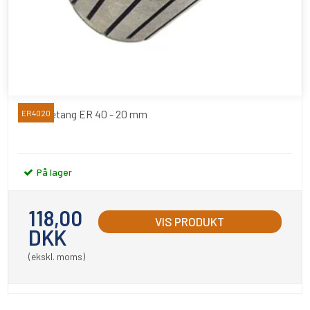
Spændetang ER 40 - 20 mm
ER4020
På lager
118,00
VIS PRODUKT
DKK
(ekskl. moms)