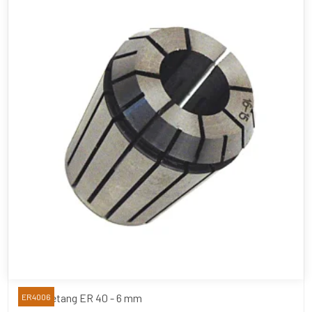
Spændetang ER 40 - 6 mm
ER4006