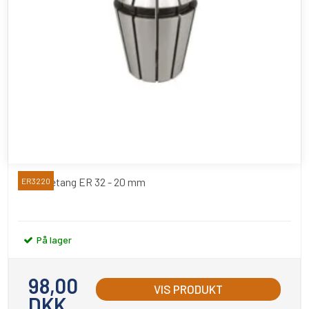
Spændetang ER 32 - 20 mm
ER3220
På lager
98,00
VIS PRODUKT
DKK