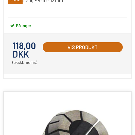
Spændetang ER 40 - 12 mm
På lager
118,00
VIS PRODUKT
DKK
(ekskl. moms)