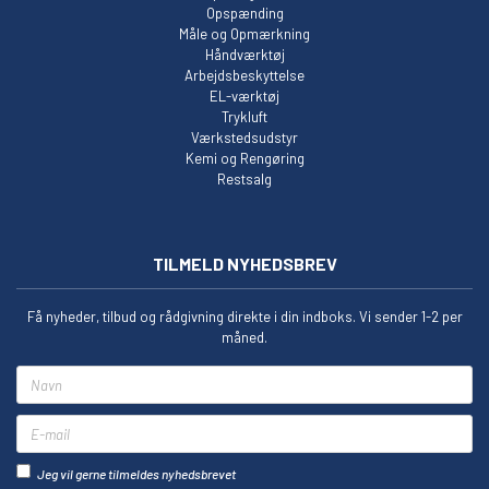
Opspænding
Måle og Opmærkning
Håndværktøj
Arbejdsbeskyttelse
EL-værktøj
Trykluft
Værkstedsudstyr
Kemi og Rengøring
Restsalg
TILMELD NYHEDSBREV
Få nyheder, tilbud og rådgivning direkte i din indboks. Vi sender 1-2 per
måned.
Navn
E-mail
Jeg vil gerne tilmeldes nyhedsbrevet