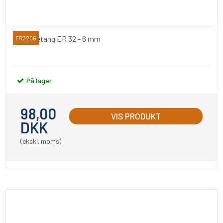
Spændetang ER 32 - 6 mm
ER3206
På lager
98,00
VIS PRODUKT
DKK
(ekskl. moms)