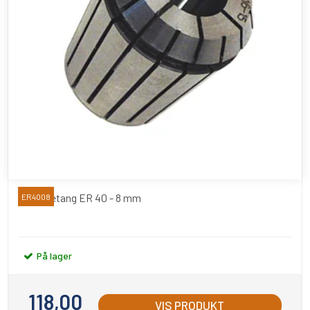
Spændetang ER 40 - 8 mm
ER4008
På lager
118,00
VIS PRODUKT