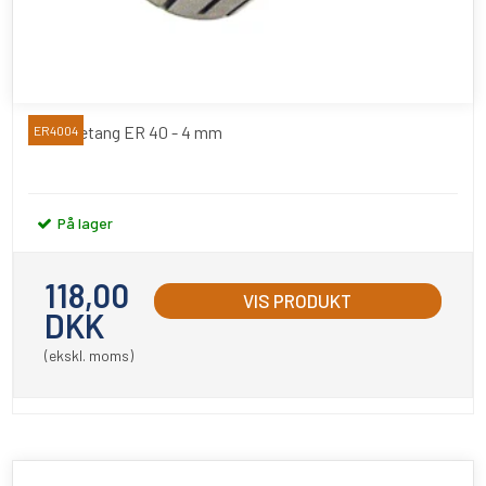
Spændetang ER 40 - 4 mm
ER4004
På lager
118,00
VIS PRODUKT
DKK
(ekskl. moms)