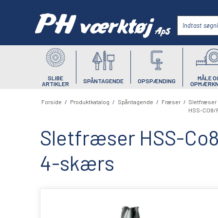
SLIBE
MÅLE O
SPÅNTAGENDE
OPSPÆNDING
ARTIKLER
OPMÆRKN
Forside
/
Produktkatalog
/
Spåntagende
/
Fræser
/
Sletfræser
HSS-CO8/F
Sletfræser HSS-Co
4-skærs