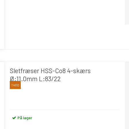
Sletfræser HSS-Co8 4-skærs
Ø:11.0mm L:83/22
114110
OSAWA
På lager