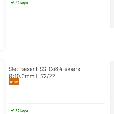
På lager
Sletfræser HSS-Co8 4-skærs
Ø:10.0mm L:72/22
114100
OSAWA
På lager