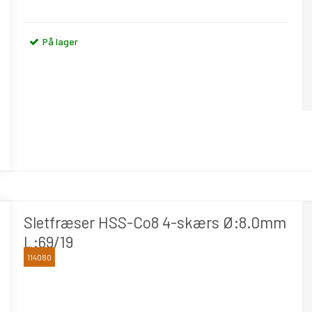
På lager
Sletfræser HSS-Co8 4-skærs Ø:8.0mm
L:69/19
114080
OSAWA