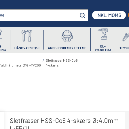
INKL. MOMS
G
EL-
HÅNDVÆRKTØJ
ARBEJDSBESKYTTELSE
TRYK
ING
VÆRKTØJ
/
Sletfræser HSS-Co8
uld Hårdmetal (MG)-PV200
4-skærs
8
Sletfræser HSS-Co8 4-skærs Ø:4.0mm
L:55/11