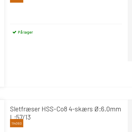
OSAWA
På lager
Sletfræser HSS-Co8 4-skærs Ø:6.0mm
L:57/13
114060
OSAWA