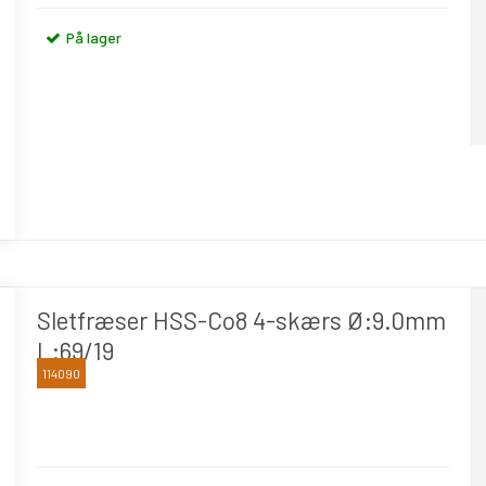
På lager
Sletfræser HSS-Co8 4-skærs Ø:9.0mm
L:69/19
114090
OSAWA