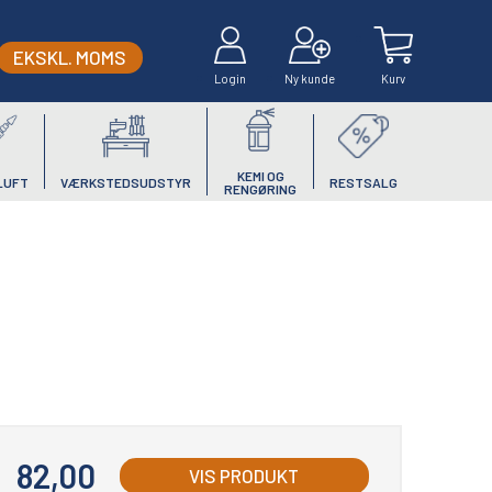
EKSKL. MOMS
Login
Ny kunde
Kurv
KEMI OG
LUFT
VÆRKSTEDSUDSTYR
RESTSALG
RENGØRING
82,00
VIS PRODUKT