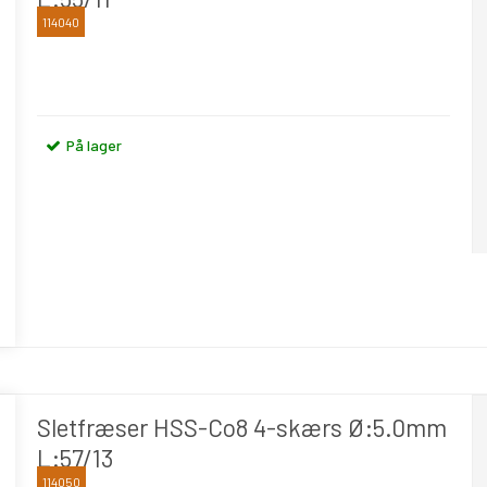
114040
OSAWA
På lager
Sletfræser HSS-Co8 4-skærs Ø:5.0mm
L:57/13
114050