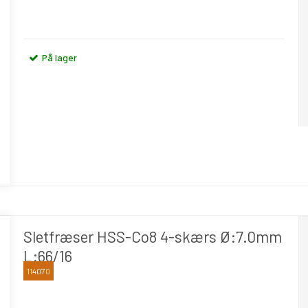
På lager
Sletfræser HSS-Co8 4-skærs Ø:7.0mm
L:66/16
114070
OSAWA