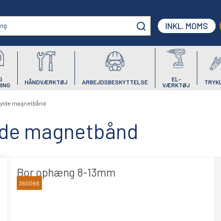
INKL. MOMS
G
EL-
HÅNDVÆRKTØJ
ARBEJDSBESKYTTELSE
TRYK
ING
VÆRKTØJ
Hylde magnetbånd
lde magnetbånd
Bor ophæng 8-13mm
360066
BLIKA