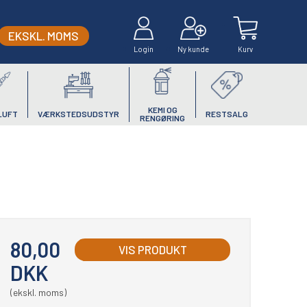
EKSKL. MOMS
Login
Ny kunde
Kurv
KEMI OG
LUFT
VÆRKSTEDSUDSTYR
RESTSALG
RENGØRING
80,00
VIS PRODUKT
DKK
(ekskl. moms)