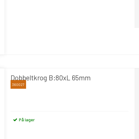
Dobbeltkrog B:80xL 65mm
360027
BLIKA
På lager