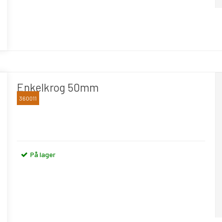
Enkelkrog 50mm
360011
BLIKA
På lager