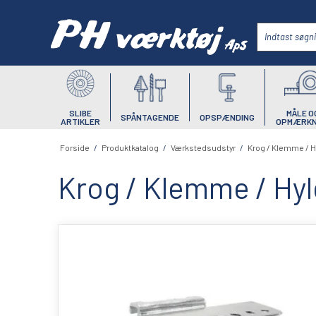
SLIBE
MÅLE O
SPÅNTAGENDE
OPSPÆNDING
ARTIKLER
OPMÆRKN
Forside
/
Produktkatalog
/
Værkstedsudstyr
/
Krog / Klemme / 
Krog / Klemme / Hy