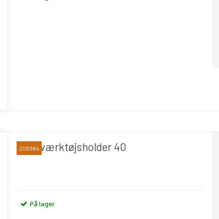
CNC værktøjsholder 40
206964
På lager