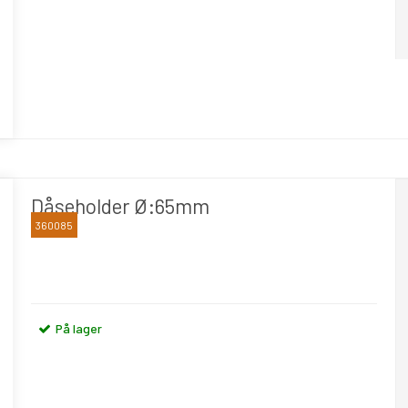
Dåseholder Ø:65mm
360085
BLIKA
På lager