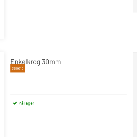
Enkelkrog 30mm
360010
BLIKA
På lager