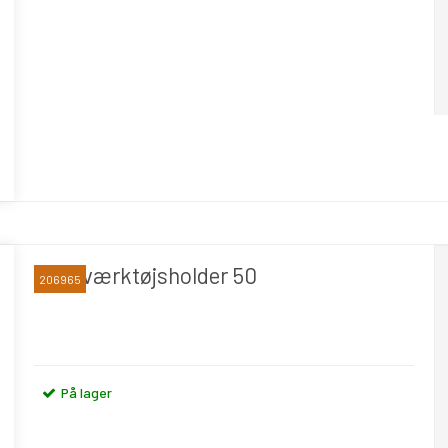
CNC værktøjsholder 50
206965
På lager