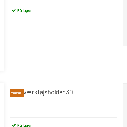
På lager
CNC værktøjsholder 30
206963
På lager