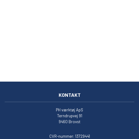
KONTAKT
PH værktøj ApS
Terndrupvej 91
9460 Brovst
CVR-nummer: 13729441