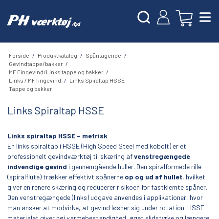
Forside
/
Produktkatalog
/
Spåntagende
/
Gevindtappe/bakker
/
MF Fingevind/Links tappe og bakker
/
Links / MF fingevind
/
Links Spiraltap HSSE
Tappe og bakker
Links Spiraltap HSSE
Links spiraltap HSSE – metrisk
En links spiraltap i HSSE (High Speed Steel med kobolt) er et
professionelt gevindværktøj til skæring af
venstregængede
indvendige gevind
i gennemgående huller. Den spiralformede rille
(spiralflute) trækker effektivt spånerne
op og ud af hullet
, hvilket
giver en renere skæring og reducerer risikoen for fastklemte spåner.
Den venstregængede (links) udgave anvendes i applikationer, hvor
man ønsker at modvirke, at gevind løsner sig under rotation. HSSE-
materialet giver høj varmebestandighed, øget slidstyrke og længere