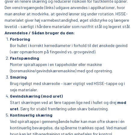
giver en renere skæring og reducerer risikoen for fastklemte spåner.
Den venstregængede (links) udgave anvendes i applikationer, hvor
man ønsker at modvirke, at gevind løsner sig under rotation. HSSE-
materialet giver høj varmebestandighed, øget slidstyrke og længere
levetid – særligt i hårdere materialer som rustfrit stål og legeret stål.
Anvendelse / Sådan bruger du den:
Forboring
Bor hullet i korrekt kernediameter i forhold til det ønskede gevind
(vær opmærksom på fingevind vs. grovgevind).
Fastspænding
Monter spiraltappen i en tappeholder eller maskine
(boremaskine/gevindskæremaskine) med god opretning.
Smøring
Brug rigeligt med skæreolie – især vigtigt ved HSSE-tappe og i
seje materialer.
Gevindskæring (mod uret)
Start skæringen ved at føre tappen lige ned i hullet og drej
mod
uret
. Sørg for stabil fremføring uden skæv belastning.
Kontinuerlig skæring
Ved spiral­tappe i gennemgående huller kan man ofte skære i én
kontinuerlig bevægelse, da spånerne trækkes opad. Ved manuel
brug kan let tilbagedrejning stadig anbefales for kontrol.