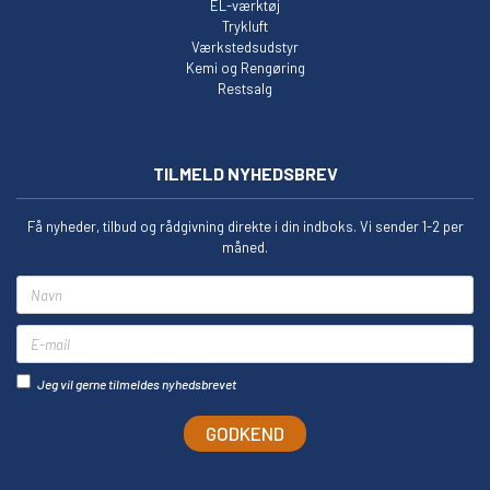
EL-værktøj
Trykluft
Værkstedsudstyr
Kemi og Rengøring
Restsalg
TILMELD NYHEDSBREV
Få nyheder, tilbud og rådgivning direkte i din indboks. Vi sender 1-2 per
måned.
Navn
E-mail
Jeg vil gerne tilmeldes nyhedsbrevet
GODKEND