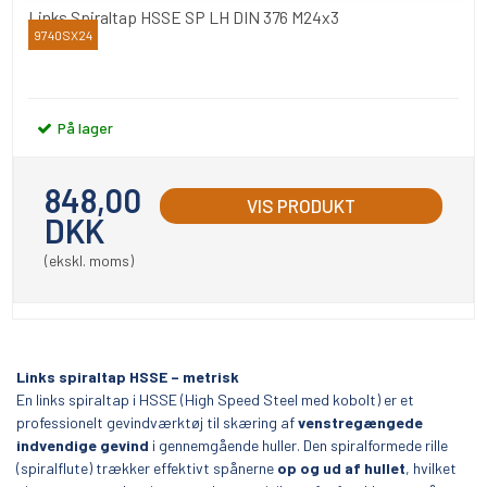
Links Spiraltap HSSE SP LH DIN 376 M24x3
9740SX24
Völkel
På lager
848,00
VIS PRODUKT
DKK
(ekskl. moms)
Links spiraltap HSSE – metrisk
En links spiraltap i HSSE (High Speed Steel med kobolt) er et
professionelt gevindværktøj til skæring af
venstregængede
indvendige gevind
i gennemgående huller. Den spiralformede rille
(spiralflute) trækker effektivt spånerne
op og ud af hullet
, hvilket