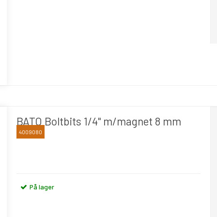
BATO Boltbits 1/4" m/magnet 8 mm
4009080
BATO
På lager