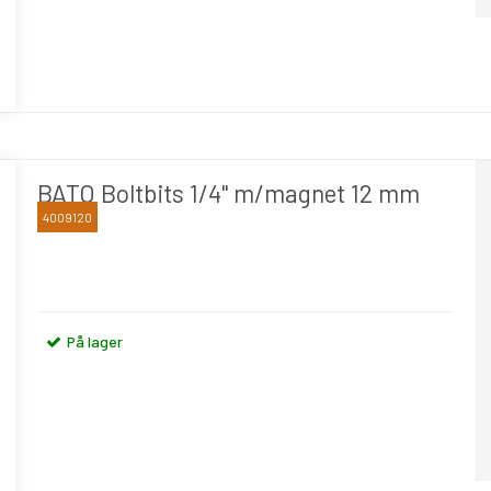
BATO Boltbits 1/4" m/magnet 12 mm
4009120
BATO
På lager