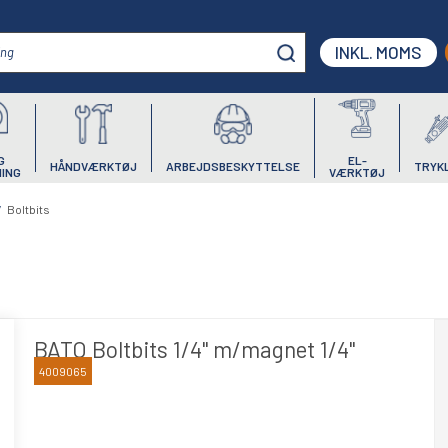
INKL. MOMS
G
EL-
HÅNDVÆRKTØJ
ARBEJDSBESKYTTELSE
TRYK
ING
VÆRKTØJ
/
Boltbits
BATO Boltbits 1/4" m/magnet 1/4"
4009065
BATO