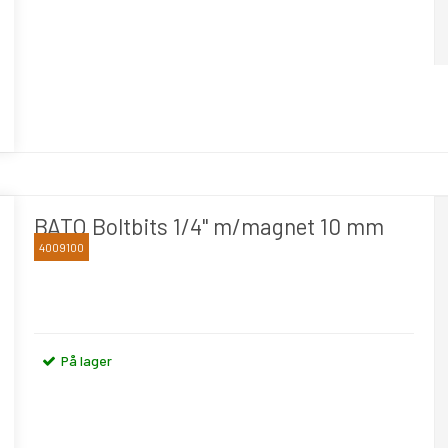
BATO Boltbits 1/4" m/magnet 10 mm
4009100
BATO
På lager