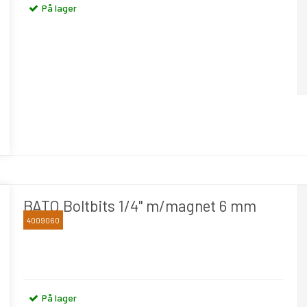
På lager
BATO Boltbits 1/4" m/magnet 6 mm
4009060
BATO
På lager