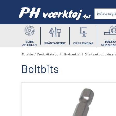
SLIBE
MÅLE O
SPÅNTAGENDE
OPSPÆNDING
ARTIKLER
OPMÆRKN
Forside
/
Produktkatalog
/
Håndværktøj
/
Bits / sæt og holdere
Boltbits