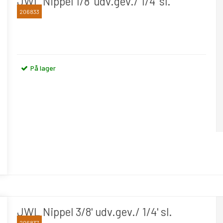
JWL Nippel 1/8' udv.gev./ 1/4' sl.
206833
JWL
På lager
JWL Nippel 3/8' udv.gev./ 1/4' sl.
206837