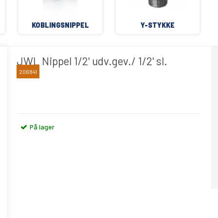
KOBLINGSNIPPEL
Y-STYKKE
JWL Nippel 1/2' udv.gev./ 1/2' sl.
206841
JWL
På lager