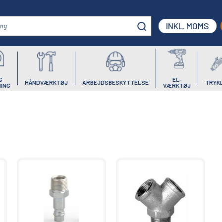
INKL. MOMS
G
EL-
HÅNDVÆRKTØJ
ARBEJDSBESKYTTELSE
TRYK
ING
VÆRKTØJ