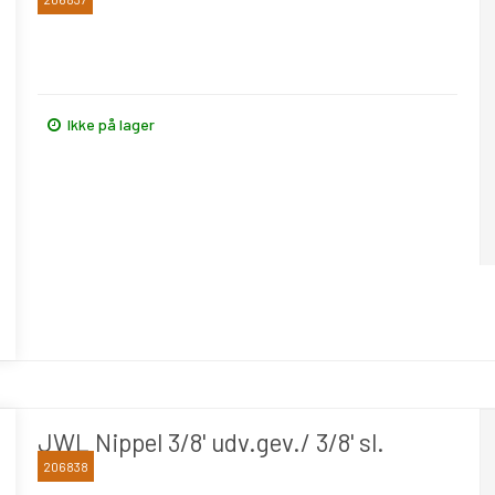
JWL
Ikke på lager
JWL Nippel 3/8' udv.gev./ 3/8' sl.
206838
JWL