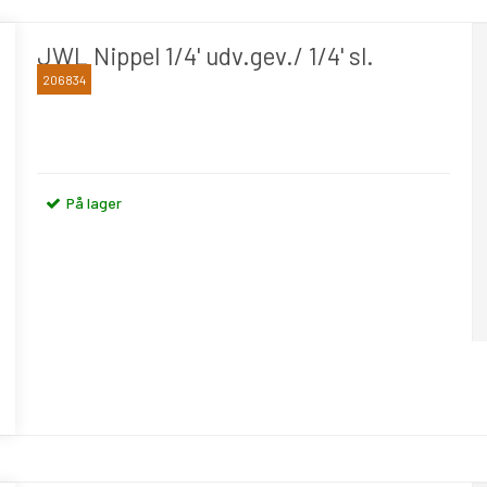
JWL Nippel 1/4' udv.gev./ 1/4' sl.
206834
JWL
På lager