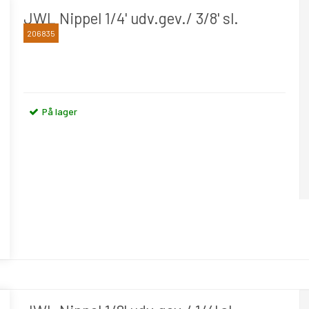
JWL Nippel 1/4' udv.gev./ 3/8' sl.
206835
JWL
På lager