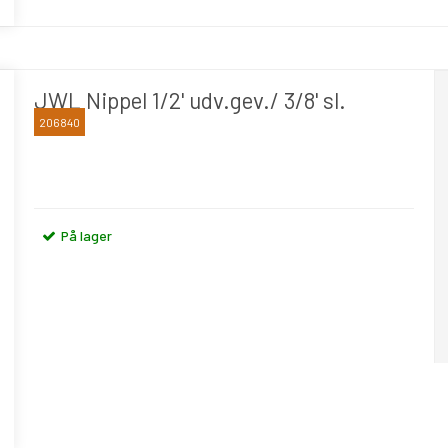
JWL Nippel 1/2' udv.gev./ 3/8' sl.
206840
JWL
På lager