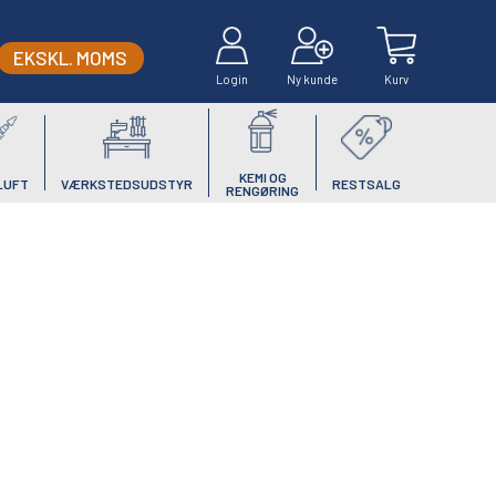
EKSKL. MOMS
Login
Ny kunde
Kurv
KEMI OG
LUFT
VÆRKSTEDSUDSTYR
RESTSALG
RENGØRING