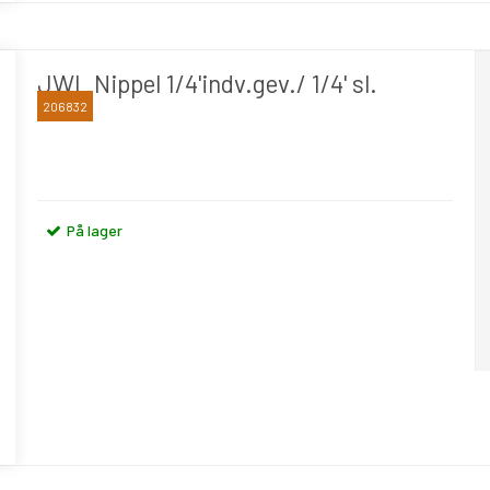
JWL Nippel 1/4'indv.gev./ 1/4' sl.
206832
JWL
På lager