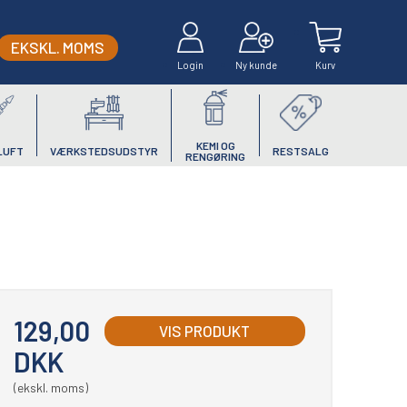
EKSKL. MOMS
Login
Ny kunde
Kurv
KEMI OG
LUFT
VÆRKSTEDSUDSTYR
RESTSALG
RENGØRING
129,00
VIS PRODUKT
DKK
(ekskl. moms)