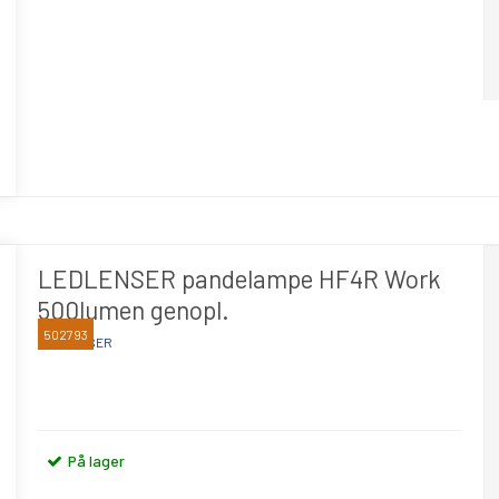
LEDLENSER pandelampe HF4R Work
500lumen genopl.
502793
LEDLENSER
På lager