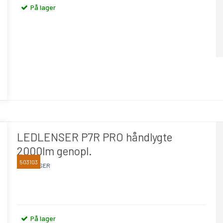
På lager
LEDLENSER P7R PRO håndlygte
2000lm genopl.
503103
LEDLENSER
På lager