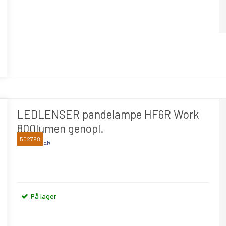
LEDLENSER pandelampe HF6R Work
800lumen genopl.
502798
LEDLENSER
På lager