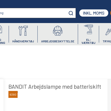
INKL. MOMS
G
EL-
HÅNDVÆRKTØJ
ARBEJDSBESKYTTELSE
TRYK
ING
VÆRKTØJ
BANDIT Arbejdslampe med batteriskift
15W
6380