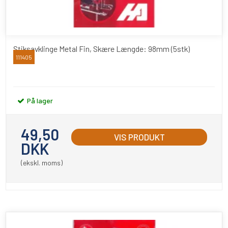
Stiksavklinge Metal Fin, Skære Længde: 98mm (5stk)
111405
Viking
På lager
49,50
VIS PRODUKT
DKK
(ekskl. moms)