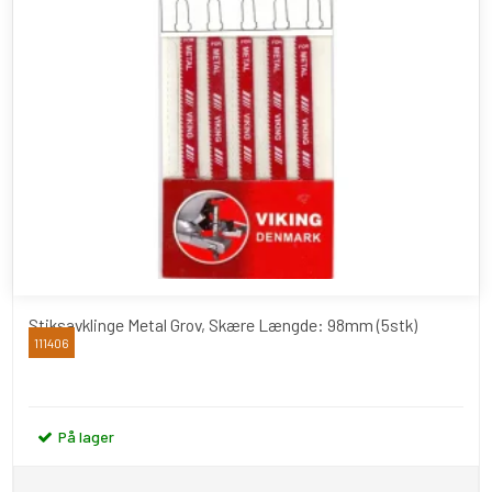
Stiksavklinge Metal Grov, Skære Længde: 98mm (5stk)
111406
Viking
På lager