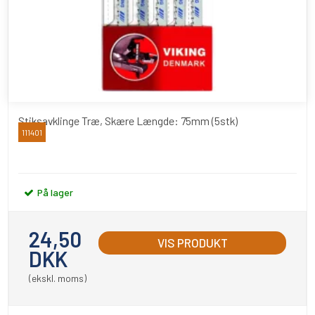
Stiksavklinge Træ, Skære Længde: 75mm (5stk)
111401
Viking
På lager
24,50
VIS PRODUKT
DKK
(ekskl. moms)