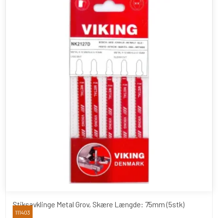
Stiksavklinge Metal Grov, Skære Længde: 75mm (5stk)
111403
Viking