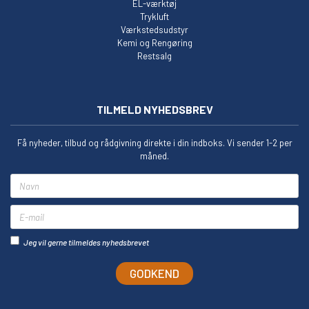
EL-værktøj
Trykluft
Værkstedsudstyr
Kemi og Rengøring
Restsalg
TILMELD NYHEDSBREV
Få nyheder, tilbud og rådgivning direkte i din indboks. Vi sender 1-2 per
måned.
Navn
E-mail
Jeg vil gerne tilmeldes nyhedsbrevet
GODKEND