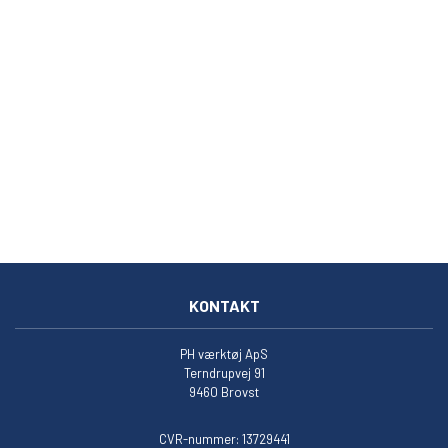
KONTAKT
PH værktøj ApS
Terndrupvej 91
9460 Brovst
CVR-nummer: 13729441