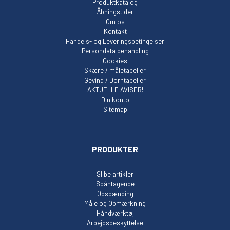
Produktkatalog
Åbningstider
Om os
Kontakt
Handels- og Leveringsbetingelser
Persondata behandling
Cookies
Skære / måletabeller
Gevind / Dorntabeller
AKTUELLE AVISER!
Din konto
Sitemap
PRODUKTER
Slibe artikler
Spåntagende
Opspænding
Måle og Opmærkning
Håndværktøj
Arbejdsbeskyttelse