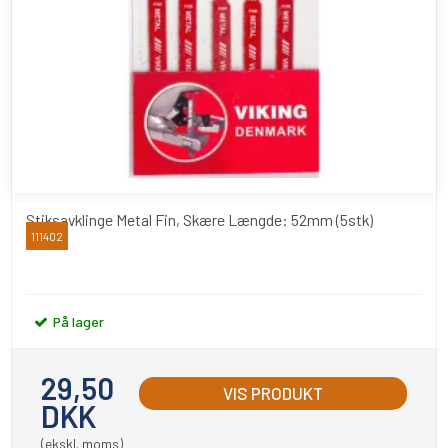
Stiksavklinge Metal Fin, Skære Længde: 52mm (5stk)
111402
Viking
På lager
29,50
VIS PRODUKT
DKK
(ekskl. moms)