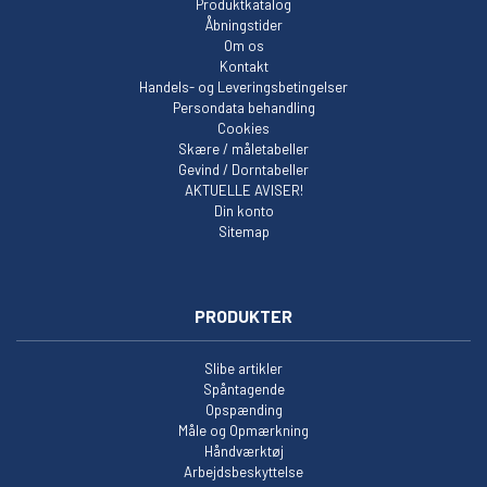
Produktkatalog
Åbningstider
Om os
Kontakt
Handels- og Leveringsbetingelser
Persondata behandling
Cookies
Skære / måletabeller
Gevind / Dorntabeller
AKTUELLE AVISER!
Din konto
Sitemap
PRODUKTER
Slibe artikler
Spåntagende
Opspænding
Måle og Opmærkning
Håndværktøj
Arbejdsbeskyttelse