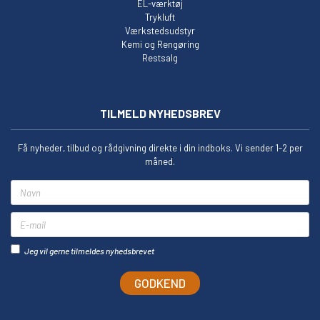
EL-værktøj
Trykluft
Værkstedsudstyr
Kemi og Rengøring
Restsalg
TILMELD NYHEDSBREV
Få nyheder, tilbud og rådgivning direkte i din indboks. Vi sender 1-2 per
måned.
Navn
E-mail
Jeg vil gerne tilmeldes nyhedsbrevet
GODKEND