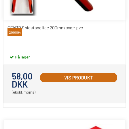
CENTO Spidstang lige 200mm svær pvc
200894
CENTO
På lager
58,00
VIS PRODUKT
DKK
(ekskl. moms)