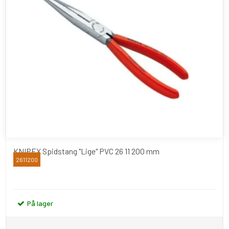
KNIPEX Spidstang "Lige" PVC 26 11 200 mm
2611200
Knipex
På lager