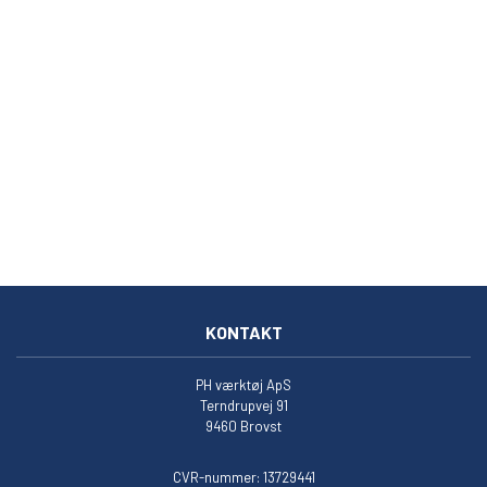
KONTAKT
PH værktøj ApS
Terndrupvej 91
9460 Brovst
CVR-nummer: 13729441