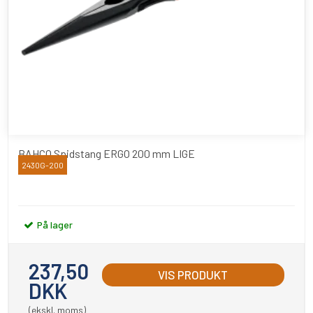
BAHCO Spidstang ERGO 200 mm LIGE
2430G-200
Bahco
På lager
237,50
VIS PRODUKT
DKK
(ekskl. moms)