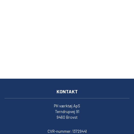
KONTAKT
PH værktøj ApS
Terndrupvej 91
9460 Brovst
CVR-nummer: 13729441