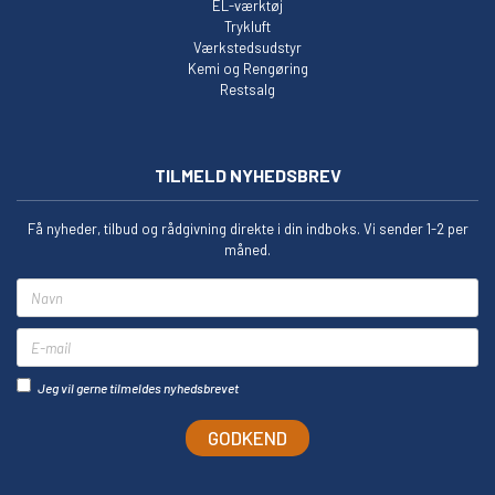
EL-værktøj
Trykluft
Værkstedsudstyr
Kemi og Rengøring
Restsalg
TILMELD NYHEDSBREV
Få nyheder, tilbud og rådgivning direkte i din indboks. Vi sender 1-2 per
måned.
Navn
E-mail
Jeg vil gerne tilmeldes nyhedsbrevet
GODKEND