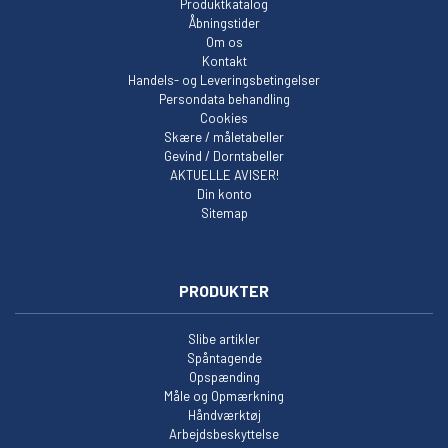
Produktkatalog
Åbningstider
Om os
Kontakt
Handels- og Leveringsbetingelser
Persondata behandling
Cookies
Skære / måletabeller
Gevind / Dorntabeller
AKTUELLE AVISER!
Din konto
Sitemap
PRODUKTER
Slibe artikler
Spåntagende
Opspænding
Måle og Opmærkning
Håndværktøj
Arbejdsbeskyttelse