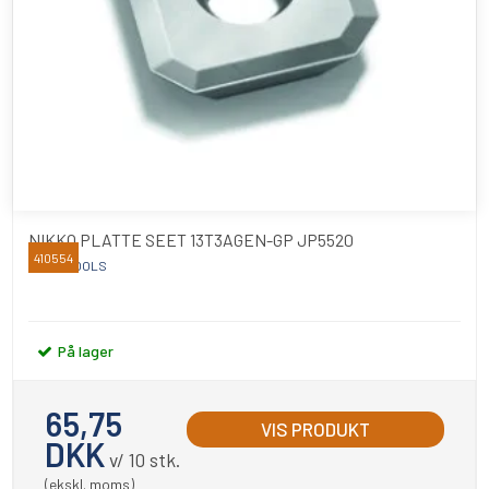
NIKKO PLATTE SEET 13T3AGEN-GP JP5520
410554
NIKKO TOOLS
På lager
65,75
VIS PRODUKT
DKK
v/ 10 stk.
(ekskl. moms)