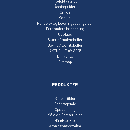
Produktkatalog
Åbningstider
Om os
Kontakt
Handels- og Leveringsbetingelser
Persondata behandling
Cookies
Skære / måletabeller
Gevind / Dorntabeller
AKTUELLE AVISER!
Din konto
Sitemap
PRODUKTER
Slibe artikler
Spåntagende
Opspænding
Måle og Opmærkning
Håndværktøj
Arbejdsbeskyttelse