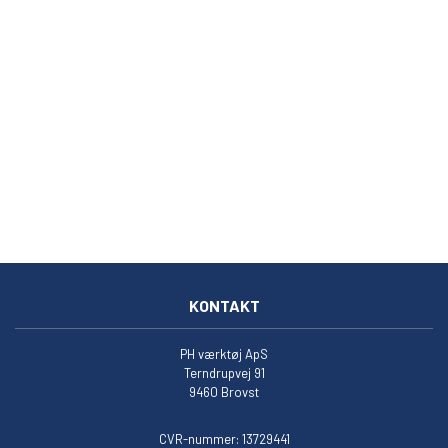
KONTAKT
PH værktøj ApS
Terndrupvej 91
9460 Brovst
CVR-nummer: 13729441