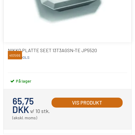
NIKKO PLATTE SEET 13T3AGSN-TE JP5520
410566
NIKKO TOOLS
På lager
65,75
VIS PRODUKT
DKK
v/ 10 stk.
(ekskl. moms)