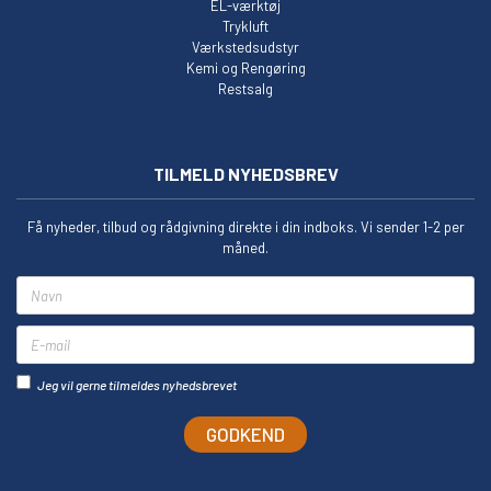
EL-værktøj
Trykluft
Værkstedsudstyr
Kemi og Rengøring
Restsalg
TILMELD NYHEDSBREV
Få nyheder, tilbud og rådgivning direkte i din indboks. Vi sender 1-2 per
måned.
Navn
E-mail
Jeg vil gerne tilmeldes nyhedsbrevet
GODKEND