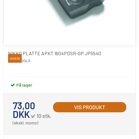
NIKKO PLATTE APKT 1604PDSR-GP JP5540
410616
NIKKO TOOLS
På lager
73,00
VIS PRODUKT
DKK
v/ 10 stk.
(ekskl. moms)