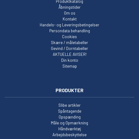
Produktkatalog
Åbningstider
Om os
Kontakt
Handels- og Leveringsbetingelser
Persondata behandling
Cookies
Skære / måletabeller
Gevind / Dorntabeller
AKTUELLE AVISER!
Din konto
Sitemap
PRODUKTER
Slibe artikler
Spåntagende
Opspænding
Måle og Opmærkning
Håndværktøj
Arbejdsbeskyttelse