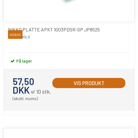
NIKKO PLATTE APKT 1003PDSR-GP JP8525
410600
NIKKO TOOLS
På lager
57,50
VIS PRODUKT
DKK
v/ 10 stk.
(ekskl. moms)