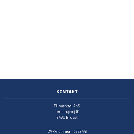
KONTAKT
PH værktøj ApS
Terndrupvej 91
9460 Brovst
CVR-nummer: 13729441