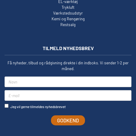
EL-værktøj
Trykluft
Værkstedsudstyr
Kemi og Rengøring
Restsalg
TILMELD NYHEDSBREV
Få nyheder, tilbud og rådgivning direkte i din indboks. Vi sender 1-2 per
måned.
Navn
E-mail
Jeg vil gerne tilmeldes nyhedsbrevet
GODKEND