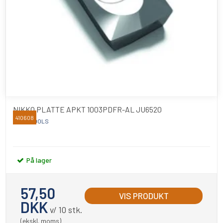
NIKKO PLATTE APKT 1003PDFR-AL JU6520
410608
NIKKO TOOLS
På lager
57,50
VIS PRODUKT
DKK
v/ 10 stk.
(ekskl. moms)