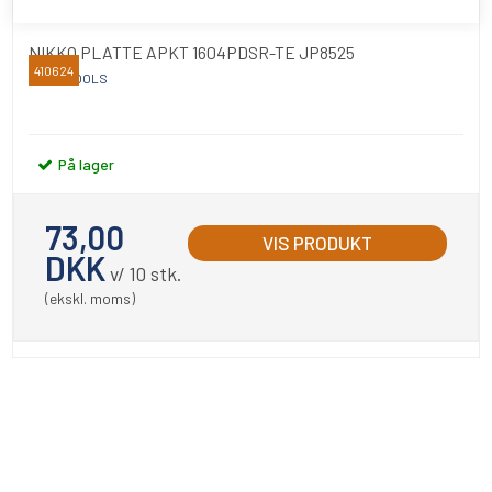
NIKKO PLATTE APKT 1604PDSR-TE JP8525
410624
NIKKO TOOLS
På lager
73,00
VIS PRODUKT
DKK
v/ 10 stk.
(ekskl. moms)