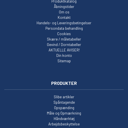
Produktkatalog
Åbningstider
Om os
Kontakt
Handels- og Leveringsbetingelser
Persondata behandling
Cookies
Skære / måletabeller
Gevind / Dorntabeller
AKTUELLE AVISER!
Din konto
Sitemap
PRODUKTER
Slibe artikler
Spåntagende
Opspænding
Måle og Opmærkning
Håndværktøj
Arbejdsbeskyttelse