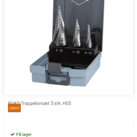
RUKO Trappeborsæt 3 stk. HSS
108311
RUKO
På lager