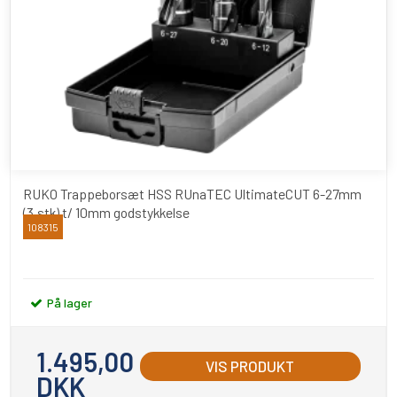
RUKO Trappeborsæt HSS RUnaTEC UltimateCUT 6-27mm
(3.stk) t/ 10mm godstykkelse
108315
RUKO
På lager
1.495,00
VIS PRODUKT
DKK