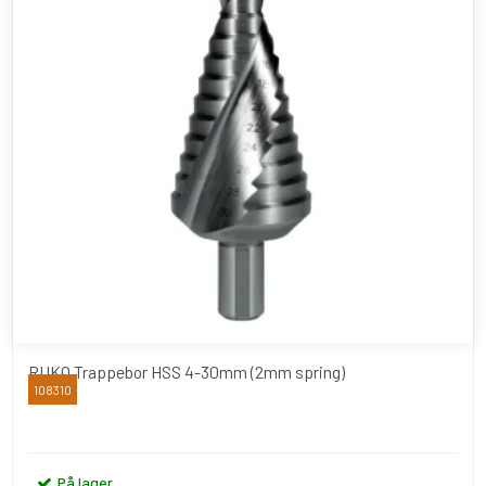
RUKO Trappebor HSS 4-30mm (2mm spring)
108310
RUKO
På lager