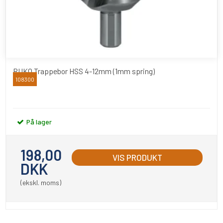
RUKO Trappebor HSS 4-12mm (1mm spring)
108300
RUKO
På lager
198,00
VIS PRODUKT
DKK
(ekskl. moms)