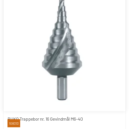
RUKO Trappebor nr. 16 Gevindmål M6-40
108313
RUKO