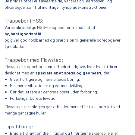
De bruges ofte i el-tavlearbejde, ventilation, karrosseri- og
blikarbejde, samt til montage i tyndpladekonstruktioner.
Trappebor i HSS:
Vores almindelige
HSS-trappebor
er fremstillet af
højhastighedsstål
og giver god holdbarhed og præcision til generelle boreopgaver i
tyndplade.
Trappebor med Flowstep:
Flowstep-trappebor
er en forbedret udgave, hvor hvert trin er
designet med en
specialslebet spids og geometri
, der:
Giver hurtigere og mere præcis boring.
Minimerer vibrationer og varmeudvikling.
Gør det lettere at centrere boret uden forboring.
Forlænger borets levetid.
Flowstep-teknologien gør arbejdet mere effektivt – særligt ved
mange gentagne huller.
Tips til brug:
Brug altid lavt omdrejningstal og tilfør gerne
skæreolie
eller