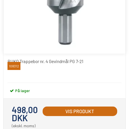
RUKO Trappebor nr. 4 Gevindmål PG 7-21
108312
RUKO
På lager
498,00
VIS PRODUKT
DKK
(ekskl. moms)