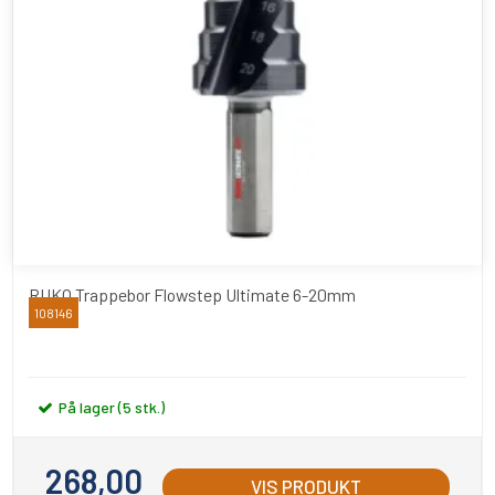
RUKO Trappebor Flowstep Ultimate 6-20mm
108146
RUKO
På lager (5 stk.)
268,00
VIS PRODUKT