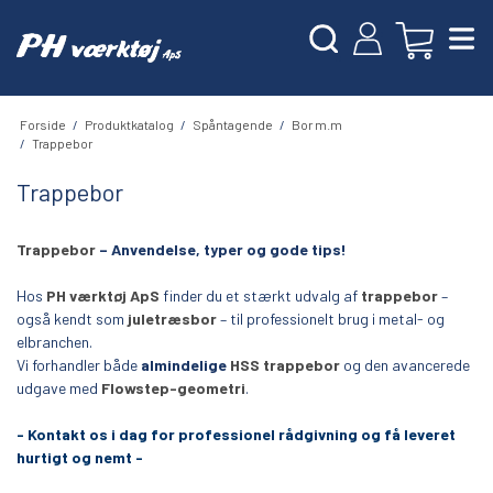
Forside
/
Produktkatalog
/
Spåntagende
/
Bor m.m
/
Trappebor
Trappebor
Trappebor
– Anvendelse, typer og gode tips!
Hos
PH værktøj ApS
finder du et stærkt udvalg af
trappebor
–
også kendt som
juletræsbor
– til professionelt brug i metal- og
elbranchen.
Vi forhandler både
almindelige
HSS trappebor
og den avancerede
udgave med
Flowstep-geometri
.
- Kontakt os i dag for professionel rådgivning og få leveret
hurtigt og nemt -