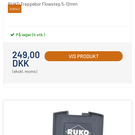
RUKO Trappebor Flowstep 5-12mm
108142
RUKO
På lager (4 stk.)
249,00
VIS PRODUKT
DKK
(ekskl. moms)