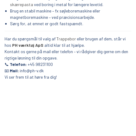
skærepasta
ved boring i metal for længere levetid.
Brug en stabil maskine – fx søjleboremaskine eller
magnetboremaskine – ved præcisionsarbejde.
Sørg for, at emnet er godt fastspændt.
Har du spørgsmål til valg af
Trappebor
eller brugen af dem, står vi
hos
PH værktøj ApS
altid klar til at hjælpe.
Kontakt os gerne på mail eller telefon – vi rådgiver dig gerne om den
rigtige løsning til din opgave.
📞
Telefon:
+45 98231100
📧
Mail:
info@ph-v.dk
Vi ser frem til at høre fra dig!