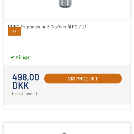
RUKO Trappebor nr. 8 Gevindmål PG 7-21
108314
RUKO
På lager
498,00
VIS PRODUKT
DKK
(ekskl. moms)