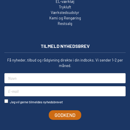
EL-værktøj
Trykluft
Værkstedsudstyr
Kemi og Rengøring
Restsalg
TILMELD NYHEDSBREV
Få nyheder, tilbud og rådgivning direkte i din indboks. Vi sender 1-2 per
måned.
Navn
E-mail
Jeg vil gerne tilmeldes nyhedsbrevet
GODKEND