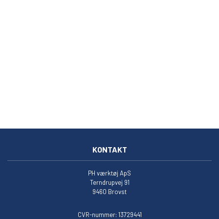
KONTAKT
PH værktøj ApS
Terndrupvej 91
9460 Brovst
CVR-nummer: 13729441