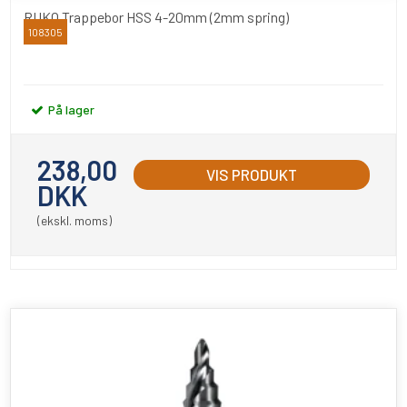
RUKO Trappebor HSS 4-20mm (2mm spring)
108305
RUKO
På lager
238,00
VIS PRODUKT
DKK
(ekskl. moms)