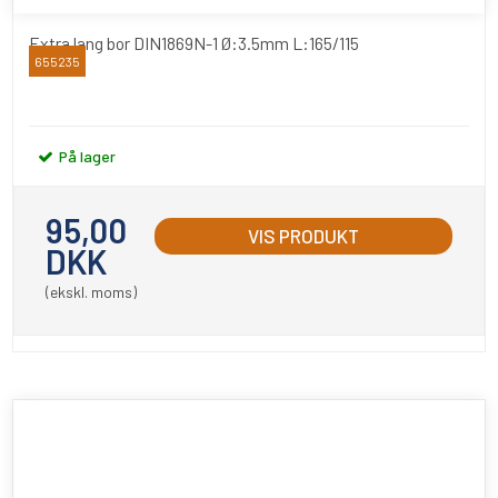
Extra lang bor DIN1869N-1 Ø:3.5mm L:165/115
655235
RUKO
På lager
95,00
VIS PRODUKT
DKK
(ekskl. moms)