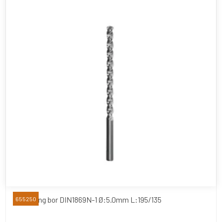
Extra lang bor DIN1869N-1 Ø:5.0mm L:195/135
655250