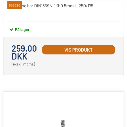
Extra lang bor DIN1869N-1 Ø:9.5mm L:250/175
655295
På lager
259,00
VIS PRODUKT
DKK
(ekskl. moms)