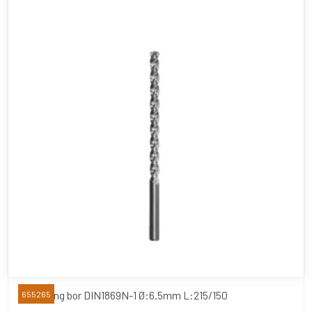
Extra lang bor DIN1869N-1 Ø:6.5mm L:215/150
655265