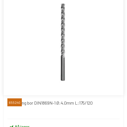
Extra lang bor DIN1869N-1 Ø:4.0mm L:175/120
655240
På lager