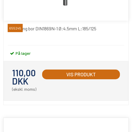
Extra lang bor DIN1869N-1 Ø:4.5mm L:185/125
655245
På lager
110,00
VIS PRODUKT
DKK
(ekskl. moms)