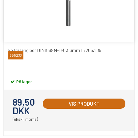
Extra lang bor DIN1869N-1 Ø:3.3mm L:265/185
655233
RUKO
På lager
89,50
VIS PRODUKT
DKK
(ekskl. moms)