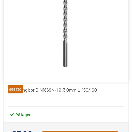
Extra lang bor DIN1869N-1 Ø:3.0mm L:150/100
655230
På lager