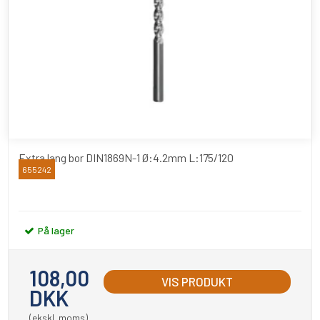
Extra lang bor DIN1869N-1 Ø:4.2mm L:175/120
655242
RUKO
På lager
108,00
VIS PRODUKT
DKK
(ekskl. moms)