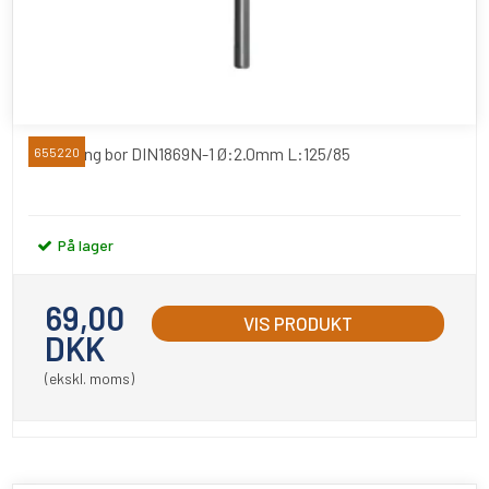
Extra lang bor DIN1869N-1 Ø:2.0mm L:125/85
655220
På lager
69,00
VIS PRODUKT
DKK
(ekskl. moms)