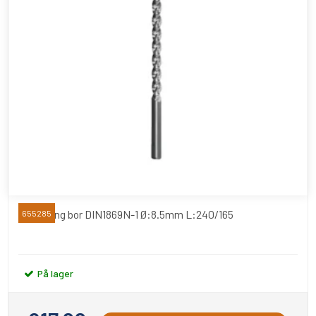
Extra lang bor DIN1869N-1 Ø:8.5mm L:240/165
655285
På lager