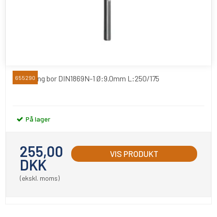
Extra lang bor DIN1869N-1 Ø:9.0mm L:250/175
655290
På lager
255,00
VIS PRODUKT
DKK
(ekskl. moms)