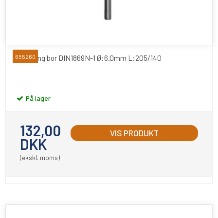
Extra lang bor DIN1869N-1 Ø:6.0mm L:205/140
655260
På lager
132,00
VIS PRODUKT
DKK
(ekskl. moms)