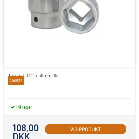
Top kort 3/4" x 38mm 6kt
200532
BATO
På lager
108,00
VIS PRODUKT
DKK