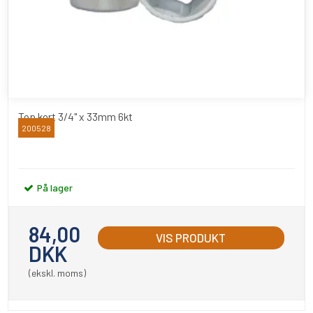
Top kort 3/4" x 33mm 6kt
200528
BATO
På lager
84,00
VIS PRODUKT
DKK
(ekskl. moms)