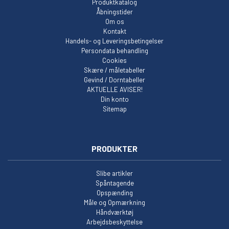
Produktkatalog
Åbningstider
Om os
Kontakt
Handels- og Leveringsbetingelser
Persondata behandling
Cookies
Skære / måletabeller
Gevind / Dorntabeller
AKTUELLE AVISER!
Din konto
Sitemap
PRODUKTER
Slibe artikler
Spåntagende
Opspænding
Måle og Opmærkning
Håndværktøj
Arbejdsbeskyttelse