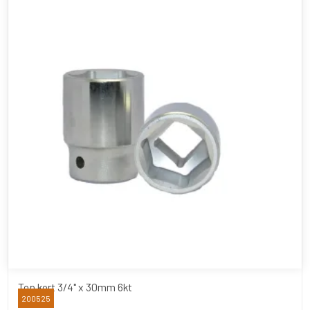
Top kort 3/4" x 30mm 6kt
200525
BATO