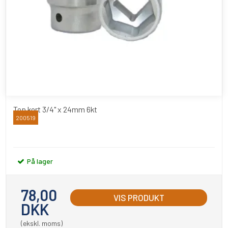
Top kort 3/4" x 24mm 6kt
200519
BATO
På lager
78,00
VIS PRODUKT
DKK
(ekskl. moms)