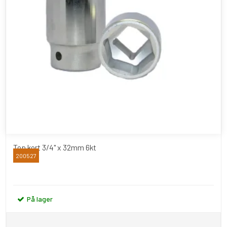
Top kort 3/4" x 32mm 6kt
200527
BATO
På lager