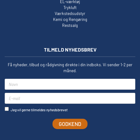
EL-værktøj
Trykluft
Værkstedsudstyr
Kemi og Rengøring
Restsalg
TILMELD NYHEDSBREV
Få nyheder, tilbud og rådgivning direkte i din indboks. Vi sender 1-2 per
måned.
Navn
E-mail
Jeg vil gerne tilmeldes nyhedsbrevet
GODKEND