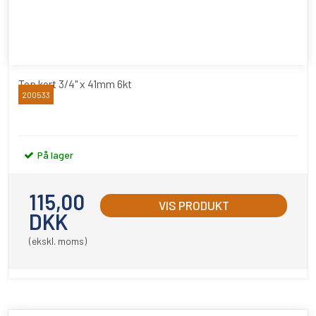
Top kort 3/4" x 41mm 6kt
200533
BATO
På lager
115,00
VIS PRODUKT
DKK
(ekskl. moms)