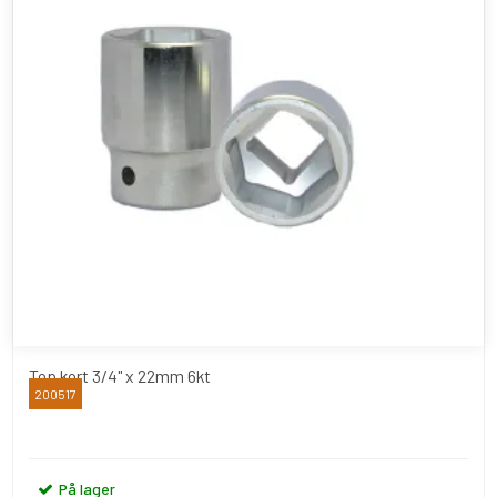
Top kort 3/4" x 22mm 6kt
200517
BATO
På lager