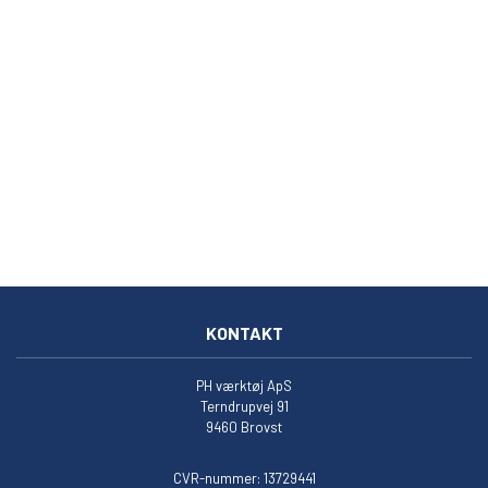
KONTAKT
PH værktøj ApS
Terndrupvej 91
9460 Brovst
CVR-nummer: 13729441