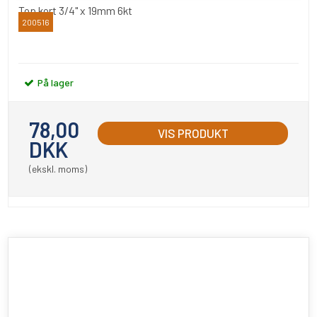
Top kort 3/4" x 19mm 6kt
200516
BATO
På lager
78,00
VIS PRODUKT
DKK
(ekskl. moms)