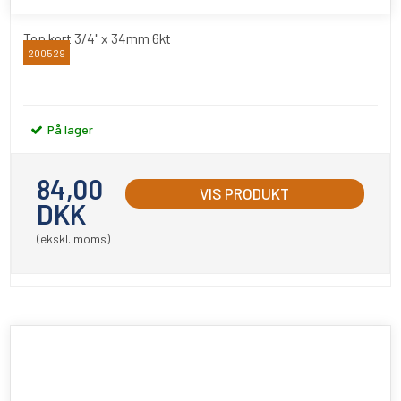
Top kort 3/4" x 34mm 6kt
200529
BATO
På lager
84,00
VIS PRODUKT
DKK
(ekskl. moms)