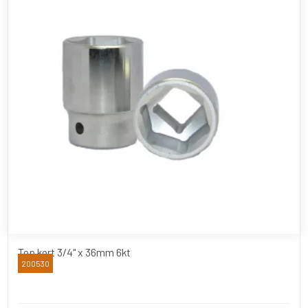
Top kort 3/4" x 36mm 6kt
200530
BATO