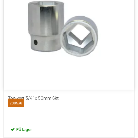
Top kort 3/4" x 50mm 6kt
200536
BATO
På lager