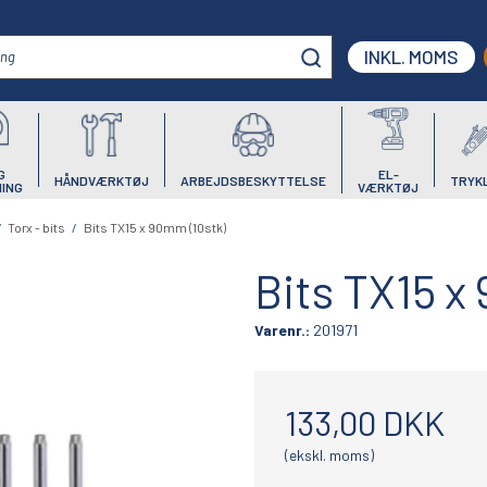
INKL. MOMS
G
EL-
HÅNDVÆRKTØJ
ARBEJDSBESKYTTELSE
TRYK
ING
VÆRKTØJ
/
Torx - bits
/
Bits TX15 x 90mm (10stk)
Bits TX15 x
Varenr.:
201971
133,00 DKK
(ekskl. moms)