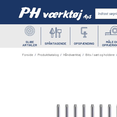
SLIBE
MÅLE O
SPÅNTAGENDE
OPSPÆNDING
ARTIKLER
OPMÆRKN
Forside
/
Produktkatalog
/
Håndværktøj
/
Bits / sæt og holdere