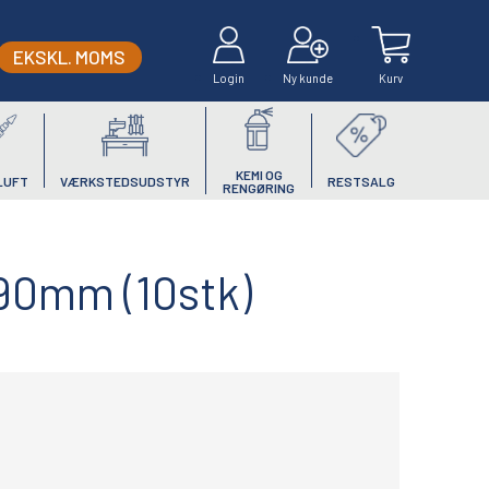
EKSKL. MOMS
Login
Ny kunde
Kurv
KEMI OG
LUFT
VÆRKSTEDSUDSTYR
RESTSALG
RENGØRING
 90mm (10stk)